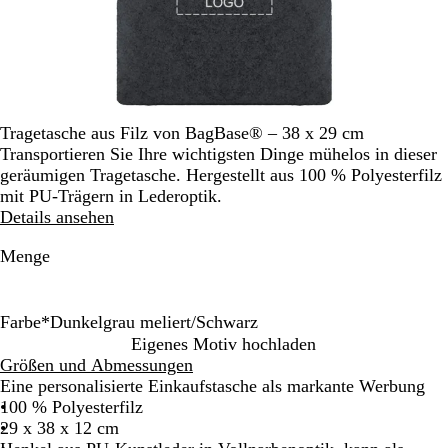
Tragetasche aus Filz von BagBase® – 38 x 29 cm
Transportieren Sie Ihre wichtigsten Dinge mühelos in dieser
geräumigen Tragetasche. Hergestellt aus 100 % Polyesterfilz
mit PU-Trägern in Lederoptik.
Details ansehen
Menge
Farbe
*
Dunkelgrau meliert/Schwarz
D
G
Eigenes Motiv hochladen
u
r
Größen und Abmessungen
n
a
Eine personalisierte Einkaufstasche als markante Werbung
k
u
100 % Polyesterfilz
e
m
29 x 38 x 12 cm
l
e