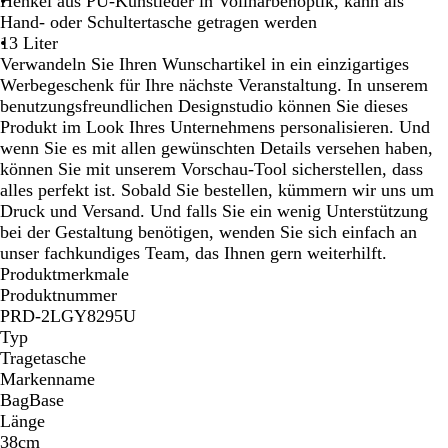
Henkel aus PU-Kunstleder in Vollnarbenoptik, kann als
g
l
Hand- oder Schultertasche getragen werden
r
i
13 Liter
a
e
Verwandeln Sie Ihren Wunschartikel in ein einzigartiges
u
r
Werbegeschenk für Ihre nächste Veranstaltung. In unserem
m
t
benutzungsfreundlichen Designstudio können Sie dieses
e
/
Produkt im Look Ihres Unternehmens personalisieren. Und
l
H
wenn Sie es mit allen gewünschten Details versehen haben,
i
e
können Sie mit unserem Vorschau-Tool sicherstellen, dass
e
l
alles perfekt ist. Sobald Sie bestellen, kümmern wir uns um
r
l
Druck und Versand. Und falls Sie ein wenig Unterstützung
t
b
bei der Gestaltung benötigen, wenden Sie sich einfach an
/
r
unser fachkundiges Team, das Ihnen gern weiterhilft.
S
a
Produktmerkmale
c
u
Produktnummer
h
n
PRD-2LGY8295U
w
Typ
a
Tragetasche
r
Markenname
z
BagBase
Länge
38cm