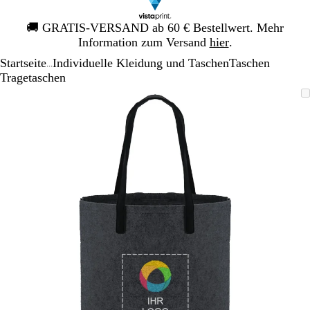
Galeriebild
🚚
GRATIS-VERSAND ab 60 € Bestellwert. Mehr
1
Information zum Versand
hier
.
von
Startseite
Individuelle Kleidung und Taschen
Taschen
1
...
Tragetaschen
Galeriebild
Vergrößer-/verkleinerbares
Zoom
Verwenden
Klicken
1
Bild
auf
Sie
zum
von
Minimum
die
Vergrößern
1
Tasten
+
und
-
zum
Zoomen
und
die
Pfeiltasten
zum
Schwenken.