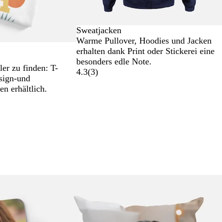
S
T
G
Sweatjacken
c
i
r
Warme Pullover, Hoodies und Jacken
h
e
a
erhalten dank Print oder Stickerei eine
w
f
u
besonders edle Note.
er zu finden: T-
a
e
m
4.3
(
3
)
esign-und
r
s
e
en erhältlich.
z
M
l
a
i
r
e
i
r
n
t
e
b
l
a
Neue Optionen
u