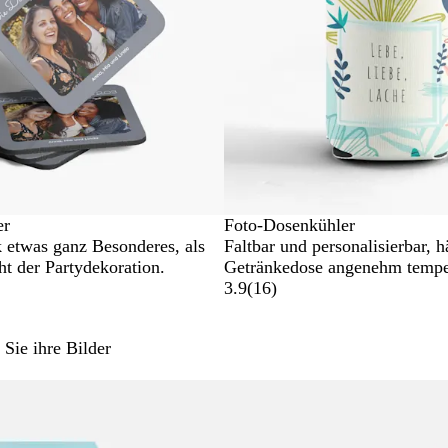
er
Foto-Dosenkühler
k etwas ganz Besonderes, als
Faltbar und personalisierbar, hä
ht der Partydekoration.
Getränkedose angenehm temper
3.9
(
16
)
 Sie ihre Bilder
Neue Optionen