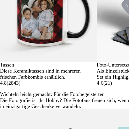
Tassen
Foto-Untersetz
Diese Keramiktassen sind in mehreren
Als Einzelstüc
frischen Farbkombis erhältlich.
Set ein Highlig
4.8
(
2843
)
4.6
(
21
)
Wichteln leicht gemacht: Für die Fotobegeisterten
Die Fotografie ist ihr Hobby? Die Fotofans freuen sich, wenn
in einzigartige Geschenke verwandeln.
Galeriebilder
1
bis