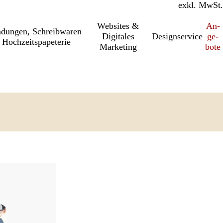
inkl. MwSt.
exkl. MwSt.
Websites &
An­­
a­dung­en, Schreib­wa­ren
Digitales
Designservice
ge­­
 Hochzeitspapeterie
Marketing
bo­­te