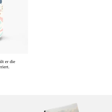
lt er die
iert.