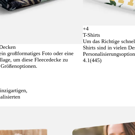
+
4
S
W
O
K
T-Shirts
c
e
r
ö
Um das Richtige schnell
h
i
a
n
 Decken
Shirts sind in vielen D
w
ß
n
i
ein großformatiges Foto oder eine
Personalisierungsoption
a
g
g
llage, um diese Fleecedecke zu
4.1
(
445
)
r
e
s
 Größenoptionen.
z
b
l
a
u
nzigartigen,
alisierten