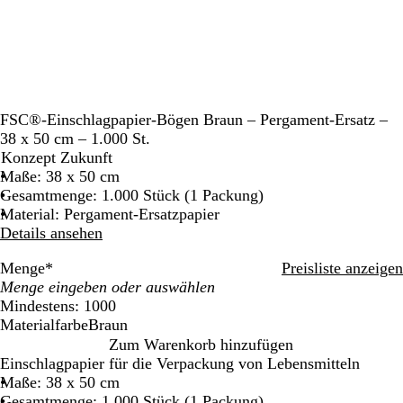
FSC®-Einschlagpapier-Bögen Braun – Pergament-Ersatz –
38 x 50 cm – 1.000 St.
Konzept Zukunft
Maße: 38 x 50 cm
Gesamtmenge: 1.000 Stück (1 Packung)
Material: Pergament-Ersatzpapier
Details ansehen
Menge
*
Preisliste anzeigen
Mindestens: 1000
Materialfarbe
Braun
B
Zum Warenkorb hinzufügen
r
Einschlagpapier für die Verpackung von Lebensmitteln
a
Maße: 38 x 50 cm
u
Gesamtmenge: 1.000 Stück (1 Packung)