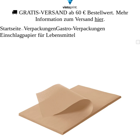
Galeriebild
🚚
GRATIS-VERSAND ab 60 € Bestellwert. Mehr
1
Information zum Versand
hier
.
von
Startseite
Verpackungen
Gastro-Verpackungen
1
...
Einschlagpapier für Lebensmittel
Galeriebild
Vergrößer-/verkleinerbares
Zoom
Verwenden
Klicken
1
Bild
auf
Sie
zum
von
Minimum
die
Vergrößern
1
Tasten
+
und
-
zum
Zoomen
und
die
Pfeiltasten
zum
Schwenken.