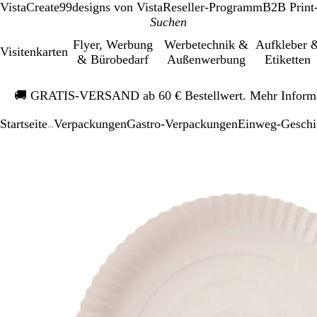
VistaCreate
99designs von Vista
Reseller-Programm
B2B Print
Flyer, Werbung
Werbetechnik &
Aufkleber 
Visitenkarten
& Bürobedarf
Außenwerbung
Etiketten
Galeriebild
🚚
GRATIS-VERSAND ab 60 € Bestellwert. Mehr Inform
1
von
Startseite
Verpackungen
Gastro-Verpackungen
Einweg-Geschi
1
...
Galeriebild
Vergrößer-/verk
Zoom
Verwenden
Klicken
1
Bild
auf
Sie
zum
von
Minimum
die
Vergrößern
1
Tasten
+
und
-
zum
Zoomen
und
die
Pfeiltasten
zum