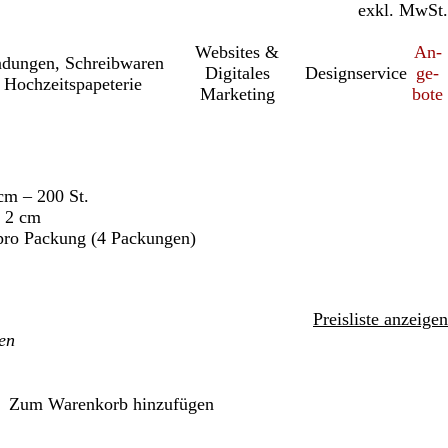
inkl. MwSt.
exkl. MwSt.
Websites &
An­­
a­dung­en, Schreib­wa­ren
Digitales
Designservice
ge­­
 Hochzeitspapeterie
Marketing
bo­­te
cm – 200 St.
 2 cm
pro Packung (4 Packungen)
Preisliste anzeigen
Zum Warenkorb hinzufügen