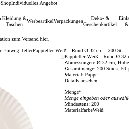
-Shop
Individuelles Angebot
&
Kleidung &
Deko- &
Einl­
Werbeartikel
Verpackungen
Taschen
Geschenkartikel
&
ation zum Versand
hier
.
rr
Einweg-Teller
Pappteller Weiß – Rund Ø 32 cm – 200 St.
leinerbares
Pappteller Weiß – Rund Ø 32 
Abmessungen: Ø 32 cm, Höhe
Gesamtmenge: 200 Stück, 50 
Material: Pappe
Details ansehen
Menge
*
Mindestens: 200
Materialfarbe
Weiß
W
e
i