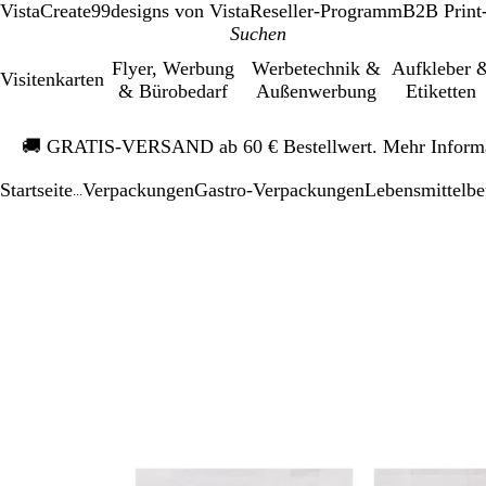
VistaCreate
99designs von Vista
Reseller-Programm
B2B Print
Flyer, Werbung
Werbetechnik &
Aufkleber 
Visitenkarten
& Bürobedarf
Außenwerbung
Etiketten
Galeriebild
🚚
GRATIS-VERSAND ab 60 € Bestellwert. Mehr Inform
1
von
Startseite
Verpackungen
Gastro-Verpackungen
Lebensmittelbe
1
...
Galeriebild
Vergrößer-/verk
Zoom
Verwenden
Klicken
1
Bild
auf
Sie
zum
von
Minimum
die
Vergrößern
1
Tasten
+
und
-
zum
Zoomen
und
die
Pfeiltasten
zum