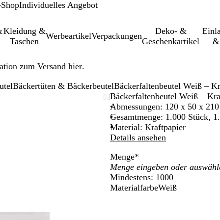
-Shop
Individuelles Angebot
&
Kleidung &
Deko- &
Einl­
Werbeartikel
Verpackungen
Taschen
Geschenkartikel
&
ation zum Versand
hier
.
utel
Bäckertüten & Bäckerbeutel
Bäckerfaltenbeutel Weiß – Kr
leinerbares
Bäckerfaltenbeutel Weiß – Kra
Abmessungen: 120 x 50 x 21
Gesamtmenge: 1.000 Stück, 1
Material: Kraftpapier
Details ansehen
Menge
*
Mindestens: 1000
Materialfarbe
Weiß
W
e
i