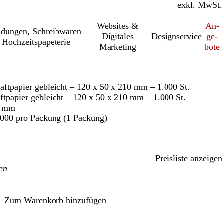
inkl. MwSt.
exkl. MwSt.
Websites &
An­­
a­dung­en, Schreib­wa­ren
Digitales
Designservice
ge­­
 Hochzeitspapeterie
Marketing
bo­­te
aftpapier gebleicht – 120 x 50 x 210 mm – 1.000 St.
ftpapier gebleicht – 120 x 50 x 210 mm – 1.000 St.
0 mm
.000 pro Packung (1 Packung)
Preisliste anzeigen
Zum Warenkorb hinzufügen