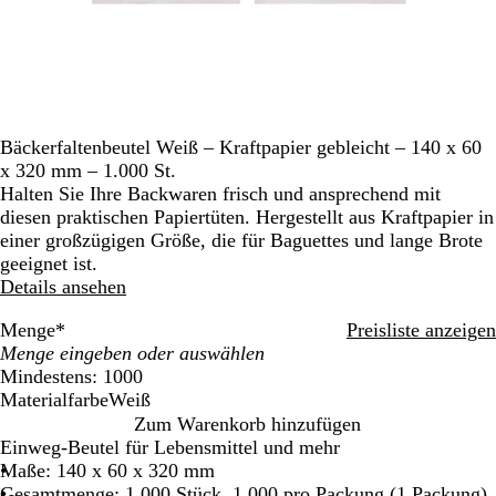
Bäckerfaltenbeutel Weiß – Kraftpapier gebleicht – 140 x 60
x 320 mm – 1.000 St.
Halten Sie Ihre Backwaren frisch und ansprechend mit
diesen praktischen Papiertüten. Hergestellt aus Kraftpapier in
einer großzügigen Größe, die für Baguettes und lange Brote
geeignet ist.
Details ansehen
Menge
*
Preisliste anzeigen
Mindestens: 1000
Materialfarbe
Weiß
W
Zum Warenkorb hinzufügen
e
Einweg-Beutel für Lebensmittel und mehr
i
Maße: 140 x 60 x 320 mm
ß
Gesamtmenge: 1.000 Stück, 1.000 pro Packung (1 Packung)