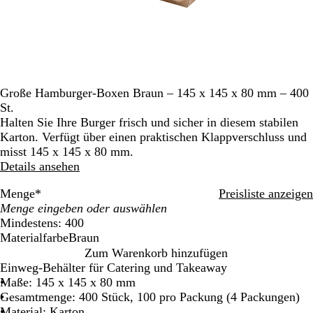
Große Hamburger-Boxen Braun – 145 x 145 x 80 mm – 400
St.
Halten Sie Ihre Burger frisch und sicher in diesem stabilen
Karton. Verfügt über einen praktischen Klappverschluss und
misst 145 x 145 x 80 mm.
Details ansehen
Menge
*
Preisliste anzeigen
Mindestens: 400
Materialfarbe
Braun
B
Zum Warenkorb hinzufügen
r
Einweg-Behälter für Catering und Takeaway
a
Maße: 145 x 145 x 80 mm
u
Gesamtmenge: 400 Stück, 100 pro Packung (4 Packungen)
n
Material: Karton