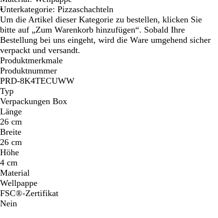
a
Unterkategorie: Pizzaschachteln
r
Um die Artikel dieser Kategorie zu bestellen, klicken Sie
b
bitte auf „Zum Warenkorb hinzufügen“. Sobald Ihre
i
Bestellung bei uns eingeht, wird die Ware umgehend sicher
g
verpackt und versandt.
Produktmerkmale
Produktnummer
PRD-8K4TECUWW
Typ
Verpackungen Box
Länge
26 cm
Breite
26 cm
Höhe
4 cm
Material
Wellpappe
FSC®-Zertifikat
Nein