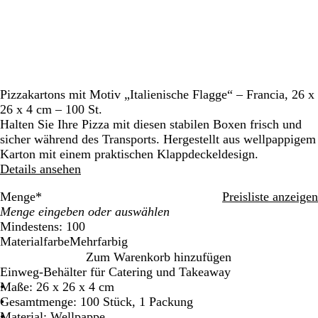
Pizzakartons mit Motiv „Italienische Flagge“ – Francia, 26 x
26 x 4 cm – 100 St.
Halten Sie Ihre Pizza mit diesen stabilen Boxen frisch und
sicher während des Transports. Hergestellt aus wellpappigem
Karton mit einem praktischen Klappdeckeldesign.
Details ansehen
Menge
*
Preisliste anzeigen
Mindestens: 100
Materialfarbe
Mehrfarbig
M
Zum Warenkorb hinzufügen
e
Einweg-Behälter für Catering und Takeaway
h
Maße: 26 x 26 x 4 cm
r
Gesamtmenge: 100 Stück, 1 Packung
f
Material: Wellpappe