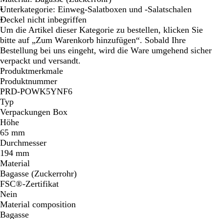
w
Unterkategorie: Einweg-Salatboxen und -Salatschalen
e
Deckel nicht inbegriffen
i
Um die Artikel dieser Kategorie zu bestellen, klicken Sie
ß
bitte auf „Zum Warenkorb hinzufügen“. Sobald Ihre
Bestellung bei uns eingeht, wird die Ware umgehend sicher
verpackt und versandt.
Produktmerkmale
Produktnummer
PRD-POWK5YNF6
Typ
Verpackungen Box
Höhe
65 mm
Durchmesser
194 mm
Material
Bagasse (Zuckerrohr)
FSC®-Zertifikat
Nein
Material composition
Bagasse