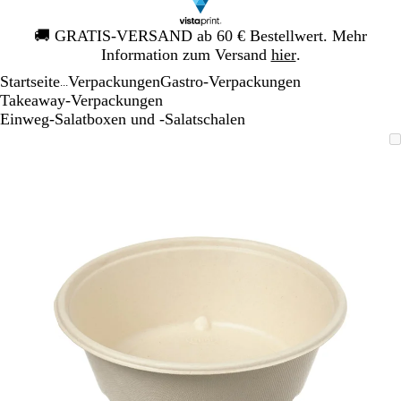
Galeriebild
🚚
GRATIS-VERSAND ab 60 € Bestellwert. Mehr
1
Information zum Versand
hier
.
von
Startseite
Verpackungen
Gastro-Verpackungen
1
...
Takeaway-Verpackungen
Einweg-Salatboxen und -Salatschalen
Galeriebild
Vergrößer-/verkleinerbares
Zoom
Verwenden
Klicken
1
Bild
auf
Sie
zum
von
Minimum
die
Vergrößern
1
Tasten
+
und
-
zum
Zoomen
und
die
Pfeiltasten
zum
Schwenken.