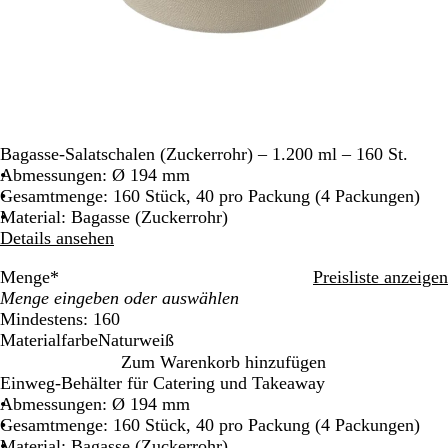
Bagasse-Salatschalen (Zuckerrohr) – 1.200 ml – 160 St.
Abmessungen: Ø 194 mm
Gesamtmenge: 160 Stück, 40 pro Packung (4 Packungen)
Material: Bagasse (Zuckerrohr)
Details ansehen
Menge
*
Preisliste anzeigen
Mindestens: 160
Materialfarbe
Naturweiß
N
Zum Warenkorb hinzufügen
a
Einweg-Behälter für Catering und Takeaway
t
Abmessungen: Ø 194 mm
u
Gesamtmenge: 160 Stück, 40 pro Packung (4 Packungen)
r
Material: Bagasse (Zuckerrohr)