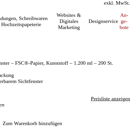
inkl. MwSt.
exkl. MwSt.
Websites &
An­­
a­dung­en, Schreib­wa­ren
Digitales
Designservice
ge­­
 Hochzeitspapeterie
Marketing
bo­­te
nster – FSC®-Papier, Kunststoff – 1.200 ml – 200 St.
ackung
erbarem Sichtfenster
Preisliste anzeigen
Zum Warenkorb hinzufügen