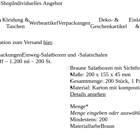
-Shop
Individuelles Angebot
&
Kleidung &
Deko- &
Einl­
Werbeartikel
Verpackungen
Taschen
Geschenkartikel
&
ation zum Versand
hier
.
packungen
Einweg-Salatboxen und -Salatschalen
f – 1.200 ml – 200 St.
leinerbares
Braune Salatboxen mit Sichtfe
Maße: 200 x 155 x 45 mm
Gesamtmenge: 200 Stück, 1 P
Material: Karton mit komposti
Details ansehen
Menge
*
Mindestens: 200
Materialfarbe
Braun
B
r