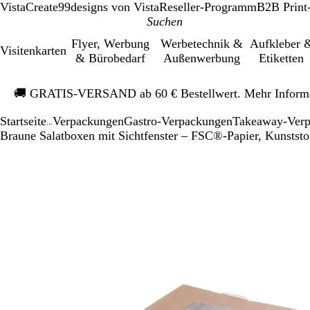
VistaCreate
99designs von Vista
Reseller-Programm
B2B Print
Flyer, Werbung
Werbetechnik &
Aufkleber 
Visitenkarten
& Bürobedarf
Außenwerbung
Etiketten
Galeriebild
🚚
GRATIS-VERSAND ab 60 € Bestellwert. Mehr Inform
1
von
Startseite
Verpackungen
Gastro-Verpackungen
Takeaway-Ver
1
...
Braune Salatboxen mit Sichtfenster – FSC®-Papier, Kunststof
Galeriebild
Vergrößer-/verk
Zoom
Verwenden
Klicken
1
Bild
auf
Sie
zum
von
Minimum
die
Vergrößern
1
Tasten
+
und
-
zum
Zoomen
und
die
Pfeiltasten