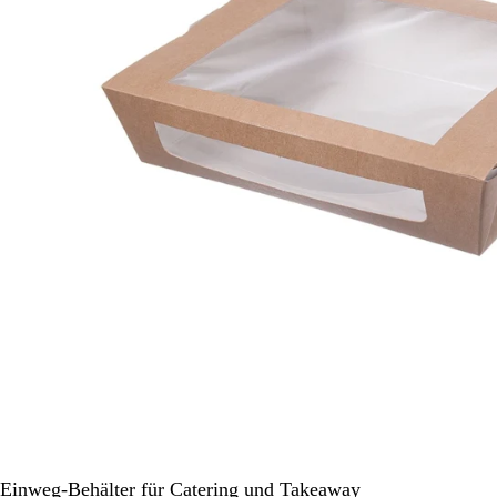
zum
Schwenken.
Einweg-Behälter für Catering und Takeaway