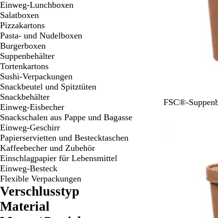
Einweg-Lunchboxen
Salatboxen
Pizzakartons
Pasta- und Nudelboxen
Burgerboxen
Suppenbehälter
Tortenkartons
Sushi-Verpackungen
Snackbeutel und Spitztüten
Snackbehälter
B
FSC®-Suppenbe
Einweg-Eisbecher
r
Snackschalen aus Pappe und Bagasse
a
Einweg-Geschirr
u
Papierservietten und Bestecktaschen
n
Kaffeebecher und Zubehör
Einschlagpapier für Lebensmittel
Einweg-Besteck
Flexible Verpackungen
Verschlusstyp
Material