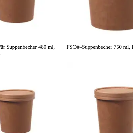
B
ür Suppenbecher 480 ml,
FSC®-Suppenbecher 750 ml, B
r
.
a
Nicht auf Lager
u
n