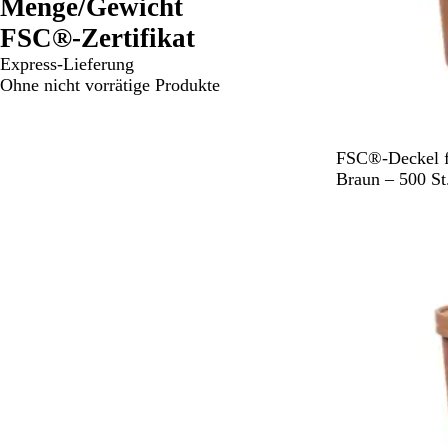
Menge/Gewicht
FSC®-Zertifikat
Express-Lieferung
Ohne nicht vorrätige Produkte
B
FSC®-Deckel f
r
Braun – 500 St
a
u
n