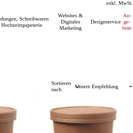
inkl. MwSt.
exkl. MwSt.
Websites &
An­­
a­dung­en, Schreib­wa­ren
Digitales
Designservice
ge­­
 Hochzeitspapeterie
Marketing
bo­­te
Sortieren
nach