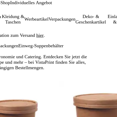
-Shop
Individuelles Angebot
&
Kleidung &
Deko- &
Einl­
Werbeartikel
Verpackungen
Taschen
Geschenkartikel
&
ation zum Versand
hier
.
packungen
Einweg-Suppenbehälter
onomie und Catering. Entdecken Sie jetzt die
e und mehr – bei VistaPrint finden Sie alles,
gängigen Bestellmengen.
 gefilterten Ergebnissen springen