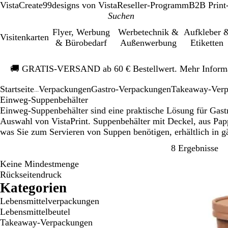
VistaCreate
99designs von Vista
Reseller-Programm
B2B Print
Flyer, Werbung
Werbetechnik &
Aufkleber 
Visitenkarten
& Bürobedarf
Außenwerbung
Etiketten
Galeriebild
🚚
GRATIS-VERSAND ab 60 € Bestellwert. Mehr Inform
1
von
Startseite
Verpackungen
Gastro-Verpackungen
Takeaway-Ver
1
...
Einweg-Suppenbehälter
Einweg-Suppenbehälter sind eine praktische Lösung für Gastr
Auswahl von VistaPrint. Suppenbehälter mit Deckel, aus Papp
was Sie zum Servieren von Suppen benötigen, erhältlich in 
Zu
8 Ergebnisse
Keine Mindestmenge
Bestseller
Rückseitendruck
Kategorien
Lebensmittelverpackungen
Lebensmittelbeutel
Takeaway-Verpackungen