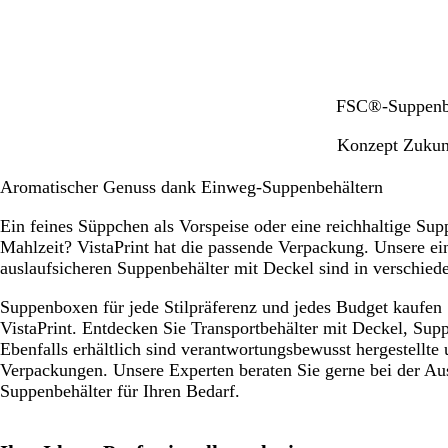
B
FSC®-Suppenbe
r
Konzept Zukun
a
u
Aromatischer Genuss dank Einweg-Suppenbehältern
n
Ein feines Süppchen als Vorspeise oder eine reichhaltige Su
Mahlzeit? VistaPrint hat die passende Verpackung. Unsere ei
auslaufsicheren Suppenbehälter mit Deckel sind in verschied
Suppenboxen für jede Stilpräferenz und jedes Budget kaufen 
VistaPrint. Entdecken Sie Transportbehälter mit Deckel, Su
Ebenfalls erhältlich sind verantwortungsbewusst hergestellte
Verpackungen. Unsere Experten beraten Sie gerne bei der Au
Suppenbehälter für Ihren Bedarf.