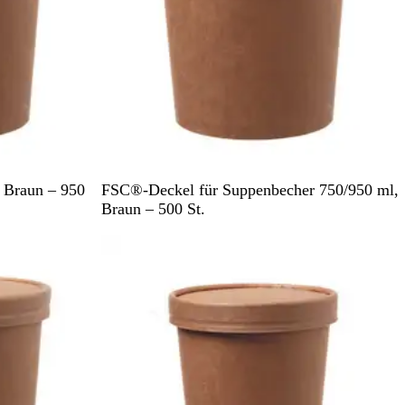
B
 Braun – 950
FSC®-Deckel für Suppenbecher 750/950 ml,
r
Braun – 500 St.
a
u
n