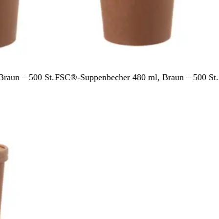
B
raun – 500 St.
FSC®-Suppenbecher 480 ml, Braun – 500 St.
r
a
u
n