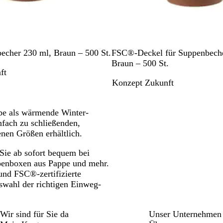
B
cher 230 ml, Braun – 500 St.
FSC®-Deckel für Suppenbeche
r
Braun – 500 St.
ft
a
Konzept Zukunft
u
n
ppe als wärmende Winter-
nfach zu schließenden,
enen Größen erhältlich.
Sie ab sofort bequem bei
ppenboxen aus Pappe und mehr.
 und FSC®-zertifizierte
swahl der richtigen Einweg-
Wir sind für Sie da
Unser Unternehmen