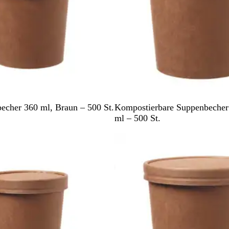
B
cher 360 ml, Braun – 500 St.
Kompostierbare Suppenbecher
r
ml – 500 St.
a
u
n