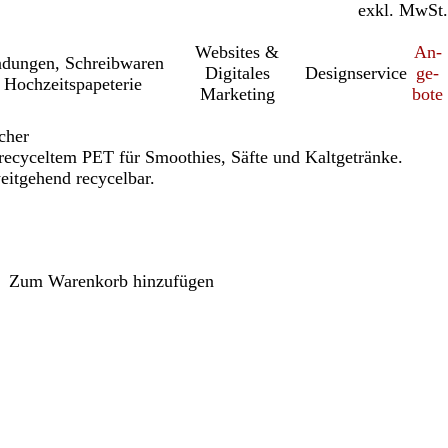
inkl. MwSt.
exkl. MwSt.
Websites &
An­­
a­dung­en, Schreib­wa­ren
Digitales
Designservice
ge­­
 Hochzeitspapeterie
Marketing
bo­­te
cher
recyceltem PET für Smoothies, Säfte und Kaltgetränke.
eitgehend recycelbar.
Loading
options
Zum Warenkorb hinzufügen