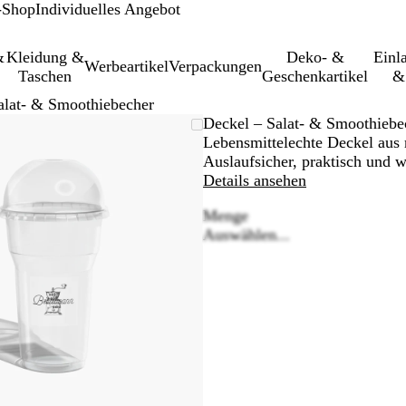
-Shop
Individuelles Angebot
&
Kleidung &
Deko- &
Einl­
Werbeartikel
Verpackungen
Taschen
Geschenkartikel
&
alat- & Smoothiebecher
Vergrößer-/verkleinerbares
Zoom
Verwenden
Klicken
Deckel – Salat- & Smoothiebe
Bild
auf
Sie
zum
Lebensmittelechte Deckel aus 
Minimum
die
Vergrößern
Auslaufsicher, praktisch und w
Tasten
Details ansehen
+
Menge
und
Auswählen...
-
zum
Zoomen
und
die
Pfeiltasten
zum
Schwenken.