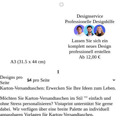
e
e
e
e
i
l
l
r
Ladevorgang
ß
l
l
r
Designservice
b
b
a
Professionelle Designhilfe
r
l
c
a
a
o
u
u
t
n
t
Lassen Sie sich ein
a
komplett neues Design
professionell erstellen
Ab 12,00 €
O
B
T
A3 (31.5 x 44 cm)
l
l
e
1
i
a
r
Seite
Designs pro
v
u
r
1
Seite
g
g
a
Karton-Versandtaschen: Erwecken Sie Ihre Ideen zum Leben.
r
r
c
ü
ü
o
Möchten Sie Karton-Versandtaschen im Stil "" einfach und
n
n
t
ohne Stress personalisieren? Vistaprint unterstützt Sie gerne
t
dabei. Wir verfügen über eine breite Palette an individuell
a
anpassbaren Vorlagen für Karton-Versandtaschen,