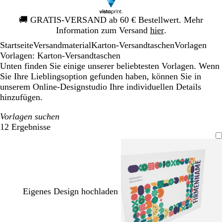
Galeriebild
🚚
GRATIS-VERSAND ab 60 € Bestellwert. Mehr
1
Information zum Versand
hier
.
von
Startseite
Versandmaterial
Karton-Versandtaschen
Vorlagen
1
Vorlagen: Karton-Versandtaschen
Unten finden Sie einige unserer beliebtesten Vorlagen. Wenn
Sie Ihre Lieblingsoption gefunden haben, können Sie in
unserem Online-Designstudio Ihre individuellen Details
hinzufügen.
Vorlagen suchen
12 Ergebnisse
Filter
Eigenes Design hochladen