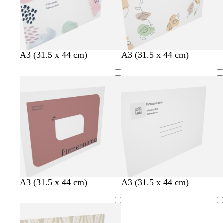
H
H
H
H
A3 (31.5 x 44 cm)
A3 (31.5 x 44 cm)
e
e
e
e
l
l
l
l
l
l
l
l
b
b
b
b
r
r
r
r
a
a
a
a
u
u
u
u
n
n
n
n
M
C
H
H
L
A3 (31.5 x 44 cm)
A3 (31.5 x 44 cm)
a
r
e
e
a
l
è
l
l
v
Ladevorgang
v
m
l
l
e