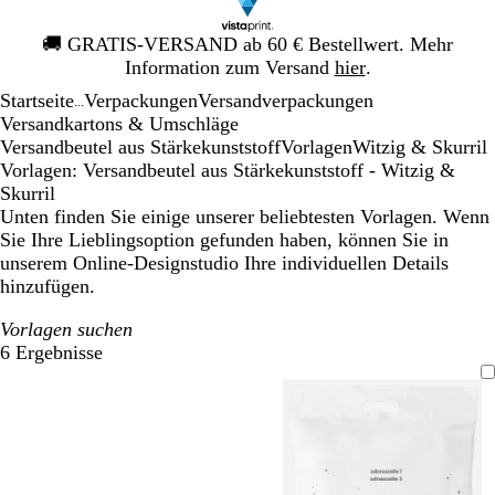
Galeriebild
🚚
GRATIS-VERSAND ab 60 € Bestellwert. Mehr
1
Information zum Versand
hier
.
von
Startseite
Verpackungen
Versandverpackungen
1
...
Versandkartons & Umschläge
Versandbeutel aus Stärkekunststoff
Vorlagen
Witzig & Skurril
Vorlagen: Versandbeutel aus Stärkekunststoff - Witzig &
Skurril
Unten finden Sie einige unserer beliebtesten Vorlagen. Wenn
Sie Ihre Lieblingsoption gefunden haben, können Sie in
unserem Online-Designstudio Ihre individuellen Details
hinzufügen.
Vorlagen suchen
6 Ergebnisse
Filter