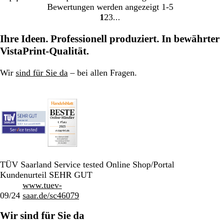
Bewertungen werden angezeigt
1-5
1
2
3
Gehe
Gehe
Gehe
zu
zu
zu
Ihre Ideen. Professionell produziert. In bewährter
Seite
Seite
Seite
VistaPrint-Qualität.
Wir
sind für Sie da
– bei allen Fragen.
TÜV Saarland Service tested Online Shop/Portal
Kundenurteil SEHR GUT
www.tuev-
09/24
saar.de/sc46079
Wir sind für Sie da