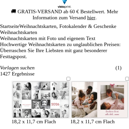
Galeriebild
🚚
GRATIS-VERSAND ab 60 € Bestellwert. Mehr
1
Information zum Versand
hier
.
von
Startseite
Weihnachtskarten, Fotokalender & Geschenke
1
Weihnachtskarten
Weihnachtskarten mit Foto und eigenem Text
Hochwertige Weihnachtskarten zu unglaublichen Preisen:
Überraschen Sie Ihre Liebsten mit ganz besonderer
Festtagspost.
Vorlagen suchen
(1)
1427 Ergebnisse
Filter
T
G
D
S
H
H
W
W
H
H
W
L
W
18,2 x 11,7 cm Flach
18,2 x 11,7 cm Flach
e
r
u
c
e
e
e
e
e
e
e
a
e