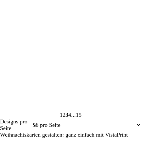
1
2
3
4
15
Seite
Seite
Seite
Seite
Seite
Designs pro
1
2
3
4
15
Seite
Weihnachtskarten gestalten: ganz einfach mit VistaPrint