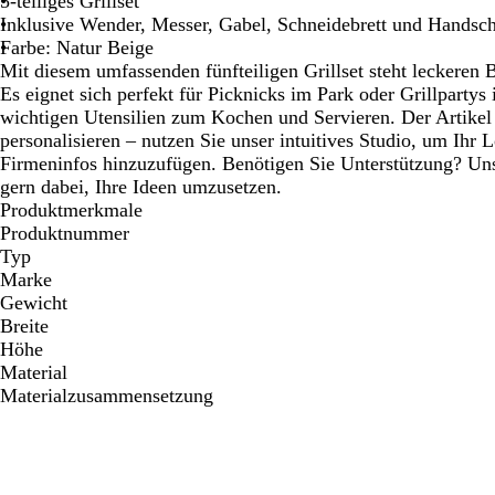
5-teiliges Grillset
Schwenken.
Schwenken.
Schwenken.
Schwenken.
S
Inklusive Wender, Messer, Gabel, Schneidebrett und Handsc
Farbe: Natur Beige
Mit diesem umfassenden fünfteiligen Grillset steht leckeren
Es eignet sich perfekt für Picknicks im Park oder Grillpartys 
wichtigen Utensilien zum Kochen und Servieren. Der Artikel 
personalisieren – nutzen Sie unser intuitives Studio, um Ihr 
Firmeninfos hinzuzufügen. Benötigen Sie Unterstützung? Uns
gern dabei, Ihre Ideen umzusetzen.
Produktmerkmale
Produktnummer
Typ
Marke
Gewicht
Breite
Höhe
Material
Materialzusammensetzung