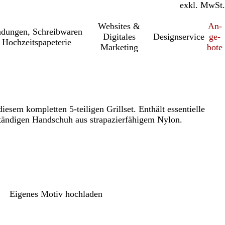
inkl. MwSt.
exkl. MwSt.
Websites &
An­­
a­dung­en, Schreib­wa­ren
Digitales
Designservice
ge­­
 Hochzeitspapeterie
Marketing
bo­­te
diesem kompletten 5-teiligen Grillset. Enthält essentielle
tändigen Handschuh aus strapazierfähigem Nylon.
Eigenes Motiv hochladen