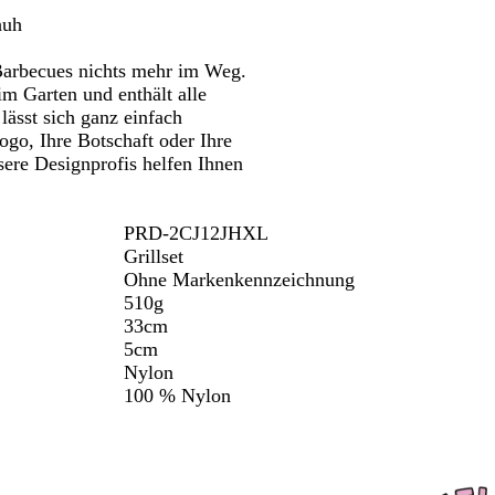
chwenken.
Schwenken.
Schwenken.
r
huh
 Barbecues nichts mehr im Weg.
im Garten und enthält alle
lässt sich ganz einfach
Logo, Ihre Botschaft oder Ihre
ere Designprofis helfen Ihnen
PRD-2CJ12JHXL
Grillset
Ohne Markenkennzeichnung
510g
33cm
5cm
Nylon
100 % Nylon