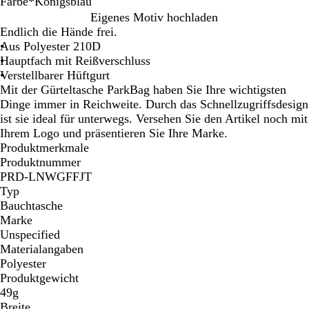
Farbe
*
Königsblau
K
S
B
Eigenes Motiv hochladen
ö
c
l
Endlich die Hände frei.
n
h
a
Aus Polyester 210D
i
w
u
Hauptfach mit Reißverschluss
g
a
Verstellbarer Hüftgurt
s
r
Mit der Gürteltasche ParkBag haben Sie Ihre wichtigsten
b
z
Dinge immer in Reichweite. Durch das Schnellzugriffsdesign
l
ist sie ideal für unterwegs. Versehen Sie den Artikel noch mit
a
Ihrem Logo und präsentieren Sie Ihre Marke.
u
Produktmerkmale
Produktnummer
PRD-LNWGFFJT
Typ
Bauchtasche
Marke
Unspecified
Materialangaben
Polyester
Produktgewicht
49g
Breite