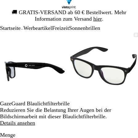
Galeriebild
🚚
GRATIS-VERSAND ab 60 € Bestellwert. Mehr
1
Information zum Versand
hier
.
von
Startseite
Werbeartikel
Freizeit
Sonnenbrillen
1
...
Galeriebild
Vergrößer-/verkleinerbares
Zoom
Verwenden
Klicken
Vergrößer-/verk
Zoom
Verwenden
Klicken
1
Bild
auf
Sie
zum
Bild
auf
Sie
zum
von
Minimum
die
Vergrößern
Minimum
die
Vergrößern
2
Tasten
Tasten
+
+
und
und
-
-
zum
zum
Zoomen
Zoomen
und
und
die
die
GazeGuard Blaulichtfilterbrille
Pfeiltasten
Pfeiltasten
Reduzieren Sie die Belastung Ihrer Augen bei der
zum
zum
Bildschirmarbeit mit dieser Blaulichtfilterbrille.
Schwenken.
Schwenken.
Details ansehen
Menge