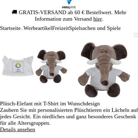
Galeriebild
🚚
GRATIS-VERSAND ab 60 € Bestellwert. Mehr
1
Information zum Versand
hier
.
von
Startseite
Werbeartikel
Freizeit
Spielsachen und Spiele
1
...
Galeriebild
Vergrößer-/verkleinerbares
Zoom
Verwenden
Klicken
Vergrößer-/verk
Zoom
Verwenden
Klicken
1
Bild
auf
Sie
zum
Bild
auf
Sie
zum
von
Minimum
die
Vergrößern
Minimum
die
Vergrößern
2
Tasten
Tasten
+
+
und
und
-
-
zum
zum
Zoomen
Zoomen
und
und
die
die
Plüsch-Elefant mit T-Shirt im Wunschdesign
Pfeiltasten
Pfeiltasten
Zaubern Sie mit personalisierten Plüschtieren ein Lächeln auf
zum
zum
jedes Gesicht. Ein niedliches und ganz besonderes Geschenk
Schwenken.
Schwenken.
für alle Altersgruppen.
Details ansehen