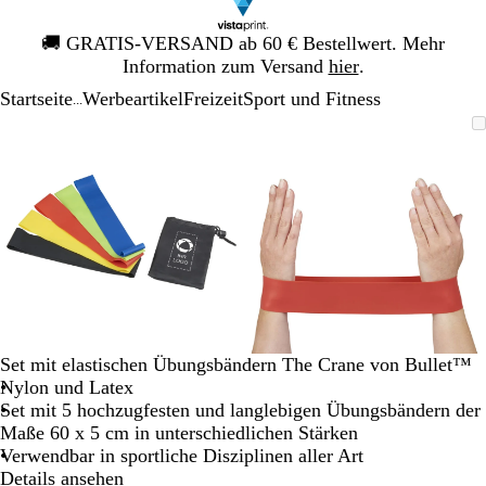
Galeriebild
🚚
GRATIS-VERSAND ab 60 € Bestellwert. Mehr
1
Information zum Versand
hier
.
von
Startseite
Werbeartikel
Freizeit
Sport und Fitness
1
...
Galeriebild
Vergrößer-/verkleinerbares
Zoom
Verwenden
Klicken
Vergrößer-/verk
Zoom
Verwenden
Klicken
1
Bild
auf
Sie
zum
Bild
auf
Sie
zum
von
Minimum
die
Vergrößern
Minimum
die
Vergrößern
2
Tasten
Tasten
+
+
und
und
-
-
zum
zum
Zoomen
Zoomen
und
und
die
die
Set mit elastischen Übungsbändern The Crane von Bullet™
Pfeiltasten
Pfeiltasten
Nylon und Latex
zum
zum
Set mit 5 hochzugfesten und langlebigen Übungsbändern der
Schwenken.
Schwenken.
Maße 60 x 5 cm in unterschiedlichen Stärken
Verwendbar in sportliche Disziplinen aller Art
Details ansehen