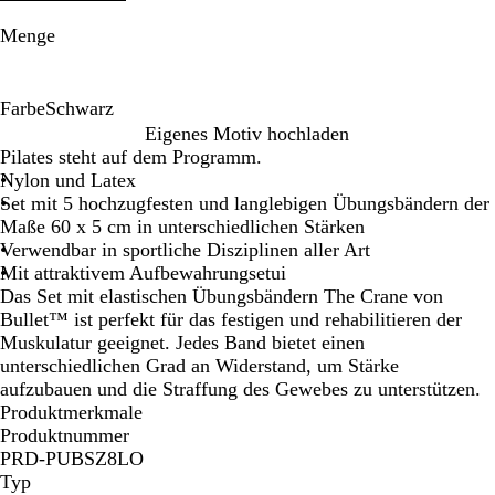
Menge
Farbe
Schwarz
S
Eigenes Motiv hochladen
c
Pilates steht auf dem Programm.
h
Nylon und Latex
w
Set mit 5 hochzugfesten und langlebigen Übungsbändern der
a
Maße 60 x 5 cm in unterschiedlichen Stärken
r
Verwendbar in sportliche Disziplinen aller Art
z
Mit attraktivem Aufbewahrungsetui
Das Set mit elastischen Übungsbändern The Crane von
Bullet™ ist perfekt für das festigen und rehabilitieren der
Muskulatur geeignet. Jedes Band bietet einen
unterschiedlichen Grad an Widerstand, um Stärke
aufzubauen und die Straffung des Gewebes zu unterstützen.
Produktmerkmale
Produktnummer
PRD-PUBSZ8LO
Typ