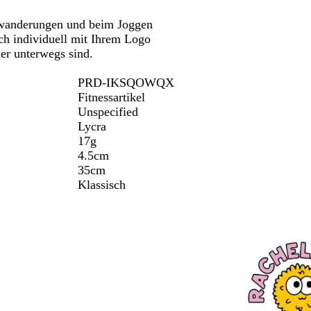
Schwenken.
g
twanderungen und beim Joggen
e
och individuell mit Ihrem Logo
l
her unterwegs sind.
b
PRD-IKSQOWQX
Fitnessartikel
Unspecified
Lycra
17g
4.5cm
35cm
Klassisch