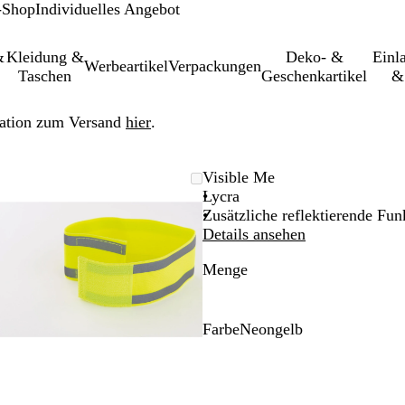
-Shop
Individuelles Angebot
&
Kleidung &
Deko- &
Einl­
Werbeartikel
Verpackungen
Taschen
Geschenkartikel
&
ation zum Versand
hier
.
leinerbares
Vergrößer-/verkleinerbares
Zoom
Verwenden
Klicken
Visible Me
Bild
auf
Sie
zum
Lycra
Minimum
die
Vergrößern
Zusätzliche reflektierende Fun
Tasten
Details ansehen
+
Menge
und
-
zum
Zoomen
Farbe
Neongelb
und
N
die
e
Pfeiltasten
o
zum
n