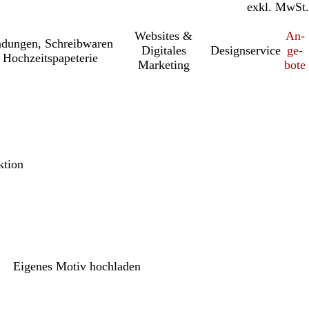
inkl. MwSt.
exkl. MwSt.
Websites &
An­­
a­dung­en, Schreib­wa­ren
Digitales
Designservice
ge­­
 Hochzeitspapeterie
Marketing
bo­­te
ktion
Eigenes Motiv hochladen