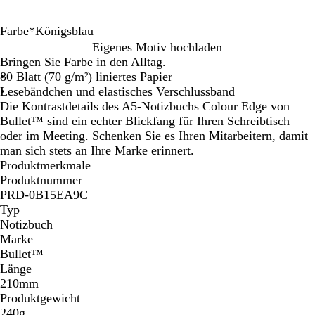
Farbe
*
Königsblau
H
S
K
R
Eigenes Motiv hochladen
e
c
ö
o
Bringen Sie Farbe in den Alltag.
l
h
n
t
80 Blatt (70 g/m²) liniertes Papier
l
w
i
Lesebändchen und elastisches Verschlussband
g
a
g
Die Kontrastdetails des A5-Notizbuchs Colour Edge von
r
r
s
Bullet™ sind ein echter Blickfang für Ihren Schreibtisch
ü
z
b
oder im Meeting. Schenken Sie es Ihren Mitarbeitern, damit
n
l
man sich stets an Ihre Marke erinnert.
a
Produktmerkmale
u
Produktnummer
PRD-0B15EA9C
Typ
Notizbuch
Marke
Bullet™
Länge
210mm
Produktgewicht
240g