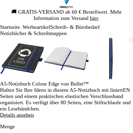
Galeriebild
🚚
GRATIS-VERSAND ab 60 € Bestellwert. Mehr
1
Information zum Versand
hier
.
von
Startseite
Werbeartikel
Schreib- & Bürobedarf
1
...
Notizbücher & Schreibmappen
Galeriebild
Vergrößer-/verkleinerbares
Zoom
Verwenden
Klicken
Vergrößer-/verkleinerbares
Zoom
Verwenden
Klicken
Vergrößer-
Zoom
Verwende
Klicken
1
Bild
auf
Sie
zum
Bild
auf
Sie
zum
Bild
auf
Sie
zum
von
Minimum
die
Vergrößern
Minimum
die
Vergrößern
Minimum
die
Vergrößer
3
Tasten
Tasten
Tasten
+
+
+
und
und
und
-
-
-
zum
zum
zum
A5-Notizbuch Colour Edge von Bullet™
Zoomen
Zoomen
Zoomen
Halten Sie Ihre Ideen in diesem A5-Notizbuch mit liniertEN
und
und
und
Seiten und einem praktischen elastischen Verschlussband
die
die
die
organisiert. Es verfügt über 80 Seiten, eine Stiftschlaufe und
Pfeiltasten
Pfeiltasten
Pfeiltasten
ein Lesebändchen.
zum
zum
zum
Details ansehen
Schwenken.
Schwenken.
Schwenke
Menge