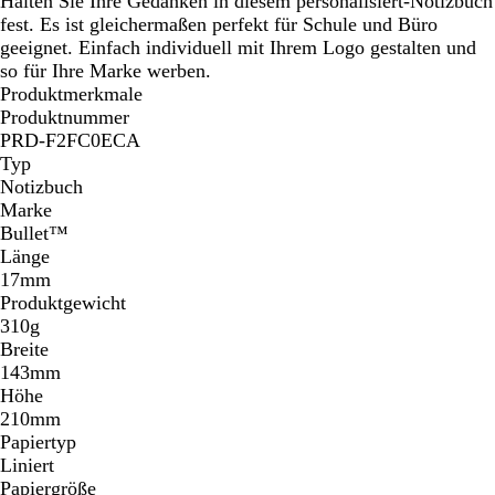
Halten Sie Ihre Gedanken in diesem personalisiert-Notizbuch
z
z
z
z
z
z
fest. Es ist gleichermaßen perfekt für Schule und Büro
/
/
/
/
/
geeignet. Einfach individuell mit Ihrem Logo gestalten und
R
L
H
G
B
so für Ihre Marke werben.
o
i
e
r
l
Produktmerkmale
t
l
l
a
a
Produktnummer
a
l
u
u
PRD-F2FC0ECA
g
Typ
r
Notizbuch
ü
Marke
n
Bullet™
Länge
17mm
Produktgewicht
310g
Breite
143mm
Höhe
210mm
Papiertyp
Liniert
Papiergröße