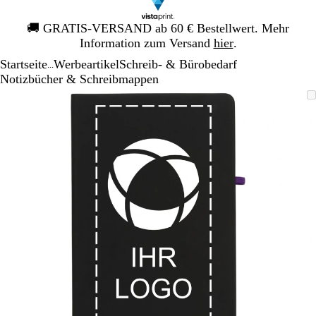
Galeriebild
🚚
GRATIS-VERSAND ab 60 € Bestellwert. Mehr
1
Information zum Versand
hier
.
von
Startseite
Werbeartikel
Schreib- & Bürobedarf
1
...
Notizbücher & Schreibmappen
Galeriebild
Vergrößer-/verkleinerbares
Zoom
Verwenden
Klicken
1
Bild
auf
Sie
zum
von
Minimum
die
Vergrößern
1
Tasten
+
und
-
zum
Zoomen
und
die
Pfeiltasten
zum
Schwenken.