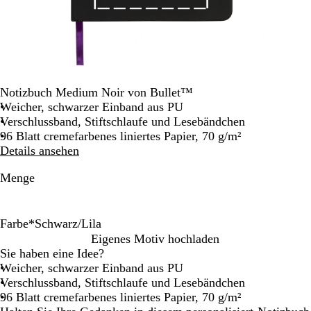
Notizbuch Medium Noir von Bullet™
Weicher, schwarzer Einband aus PU
Verschlussband, Stiftschlaufe und Lesebändchen
96 Blatt cremefarbenes liniertes Papier, 70 g/m²
Details ansehen
Menge
Farbe
*
Schwarz/Lila
S
S
S
S
S
S
Eigenes Motiv hochladen
c
c
c
c
c
c
Sie haben eine Idee?
h
h
h
h
h
h
Weicher, schwarzer Einband aus PU
w
w
w
w
w
w
Verschlussband, Stiftschlaufe und Lesebändchen
a
a
a
a
a
a
96 Blatt cremefarbenes liniertes Papier, 70 g/m²
r
r
r
r
r
r