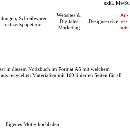
inkl. MwSt.
exkl. MwSt.
Websites &
An­­
a­dung­en, Schreib­wa­ren
Digitales
Designservice
ge­­
 Hochzeitspapeterie
Marketing
bo­­te
l fest in diesem Notizbuch im Format A5 mit weichem
us recycelten Materialien mit 160 linierten Seiten für all
Eigenes Motiv hochladen