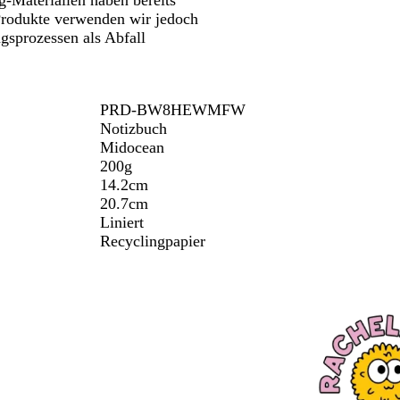
-Materialien haben bereits
 Produkte verwenden wir jedoch
ngsprozessen als Abfall
PRD-BW8HEWMFW
Notizbuch
Midocean
200g
14.2cm
20.7cm
Liniert
Recyclingpapier