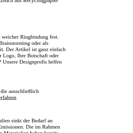
tizbuch aus Recyclingpapier
chwenken.
Schwenken.
Schwenken.
i
h
n
a
g
w
k
n
e
a
e
z
r
l
ö
z
b
s
 weicher Ringbindung fest.
e
i
 Brainstorming oder als
i
s
t. Der Artikel ist ganz einfach
g
c
hr Logo, Ihre Botschaft oder
e
h
? Unsere Designprofis helfen
e
s
M
a
r
 die ausschließlich
i
rfahren
n
e
b
l
ien sinkt der Bedarf an
a
 Emissionen. Die im Rahmen
u