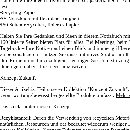
Halten Sie Ihre Ideen stilvoll in einem strapazierfähigem No
Schwenken.
Schwenken.
Schwenken.
Schwenken.
S
fest.
Recycling-Papier
A5-Notizbuch mit flexiblem Ringheft
160 Seiten recyceltes, liniertes Papier
Halten Sie Ihre Gedanken und Ideen in diesem Notizbuch mit
160 linierte Seiten bieten Platz für alles. Bei Meetings, beim
Tagebuch – Ihre Notizen auf einen Blick und immer griffberei
zu personalisieren – nutzen Sie unser intuitives Studio, um I
Ihre Firmeninfos hinzuzufügen. Benötigen Sie Unterstützung
Ihnen gern dabei, Ihre Ideen umzusetzen.
Konzept Zukunft
Dieser Artikel ist Teil unserer Kollektion "Konzept Zukunft",
verantwortungsbewusst hergestellte Produkte umfasst.
Mehr e
Das steckt hinter diesem Konzept
Rezyklatanteil:
Durch die Verwendung von recycelten Material
natürlichen Ressourcen und das bedeutet wiederum weniger