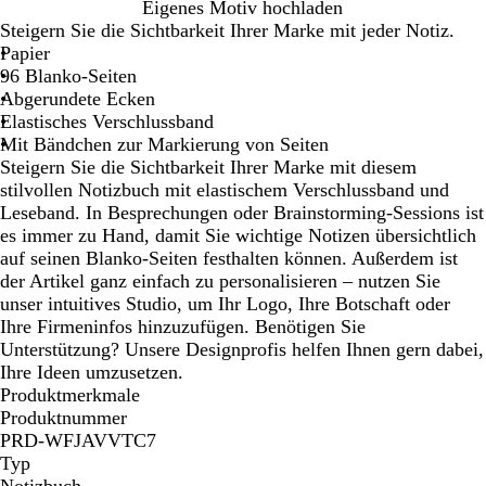
W
S
R
W
M
Eigenes Motiv hochladen
e
c
o
a
e
Steigern Sie die Sichtbarkeit Ihrer Marke mit jeder Notiz.
i
h
t
l
e
Papier
ß
w
d
r
96 Blanko-Seiten
a
g
b
Abgerundete Ecken
r
r
l
Elastisches Verschlussband
z
ü
a
Mit Bändchen zur Markierung von Seiten
n
u
Steigern Sie die Sichtbarkeit Ihrer Marke mit diesem
stilvollen Notizbuch mit elastischem Verschlussband und
Leseband. In Besprechungen oder Brainstorming-Sessions ist
es immer zu Hand, damit Sie wichtige Notizen übersichtlich
auf seinen Blanko-Seiten festhalten können. Außerdem ist
der Artikel ganz einfach zu personalisieren – nutzen Sie
unser intuitives Studio, um Ihr Logo, Ihre Botschaft oder
Ihre Firmeninfos hinzuzufügen. Benötigen Sie
Unterstützung? Unsere Designprofis helfen Ihnen gern dabei,
Ihre Ideen umzusetzen.
Produktmerkmale
Produktnummer
PRD-WFJAVVTC7
Typ
Notizbuch