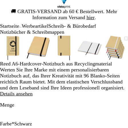
Galeriebild
🚚
GRATIS-VERSAND ab 60 € Bestellwert. Mehr
1
Information zum Versand
hier
.
von
Startseite
Werbeartikel
Schreib- & Bürobedarf
1
...
Notizbücher & Schreibmappen
Galeriebild
Vergrößer-/verkleinerbares
Zoom
Verwenden
Klicken
Vergrößer-/verkleinerbares
Zoom
Verwenden
Klicken
Vergrößer-/verkleinerbares
Zoom
Verwenden
Klicken
Vergrößer-/verklei
Zoom
Verwenden
Klicken
Vergrö
Zoom
Verwe
Klick
1
Bild
auf
Sie
zum
Bild
auf
Sie
zum
Bild
auf
Sie
zum
Bild
auf
Sie
zum
Bild
auf
Sie
zum
von
Minimum
die
Vergrößern
Minimum
die
Vergrößern
Minimum
die
Vergrößern
Minimum
die
Vergrößern
Mini
die
Vergr
5
Tasten
Tasten
Tasten
Tasten
Taste
+
+
+
+
+
Reed A6-Hardcover-Notizbuch aus Recyclingmaterial
und
und
und
und
und
Werten Sie Ihre Marke mit einem personalisierbaren
-
-
-
-
-
Notizbuch auf, das Ihrer Kreativität mit 96 Blanko-Seiten
zum
zum
zum
zum
zum
reichlich Raum bietet. Mit dem elastischen Verschlussband
Zoomen
Zoomen
Zoomen
Zoomen
Zoom
und dem Leseband sind Ihre Ideen professionell organisiert.
und
und
und
und
und
Details ansehen
die
die
die
die
die
Pfeiltasten
Pfeiltasten
Pfeiltasten
Pfeiltasten
Pfeilt
Menge
zum
zum
zum
zum
zum
Schwenken.
Schwenken.
Schwenken.
Schwenken.
Schwe
Farbe
*
Schwarz