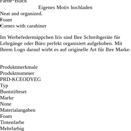
Farbe
*
Black
B
B
Eigenes Motiv hochladen
l
l
Neat and organized.
u
a
Foam
e
c
Comes with carabiner
k
Im Werbefedermäppchen Iris sind Ihre Schreibgeräte für
Lehrgänge oder Büro perfekt organisiert aufgehoben. Mit
Ihrem Logo darauf wirbt es auf originelle Art für Ihre Marke.
Produktmerkmale
Produktnummer
PRD-KCEODYEG
Typ
Buntstifteset
Marke
None
Materialangaben
Foam
Tintenfarbe
Mehrfarbig