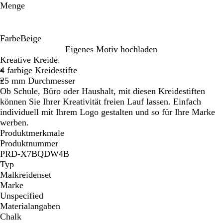
Menge
Farbe
Beige
B
Eigenes Motiv hochladen
e
Kreative Kreide.
i
4 farbige Kreidestifte
g
25 mm Durchmesser
e
Ob Schule, Büro oder Haushalt, mit diesen Kreidestiften
können Sie Ihrer Kreativität freien Lauf lassen. Einfach
individuell mit Ihrem Logo gestalten und so für Ihre Marke
werben.
Produktmerkmale
Produktnummer
PRD-X7BQDW4B
Typ
Malkreidenset
Marke
Unspecified
Materialangaben
Chalk