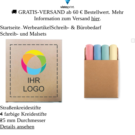
Galeriebild
🚚
GRATIS-VERSAND ab 60 € Bestellwert. Mehr
1
Information zum Versand
hier
.
von
Startseite
Werbeartikel
Schreib- & Bürobedarf
1
...
Schreib- und Malsets
Galeriebild
Vergrößer-/verkleinerbares
Zoom
Verwenden
Klicken
Vergrößer-/verk
Zoom
Verwenden
Klicken
1
Bild
auf
Sie
zum
Bild
auf
Sie
zum
von
Minimum
die
Vergrößern
Minimum
die
Vergrößern
2
Tasten
Tasten
+
+
und
und
-
-
zum
zum
Zoomen
Zoomen
und
und
die
die
Straßenkreidestifte
Pfeiltasten
Pfeiltasten
4 farbige Kreidestifte
zum
zum
25 mm Durchmesser
Schwenken.
Schwenken.
Details ansehen