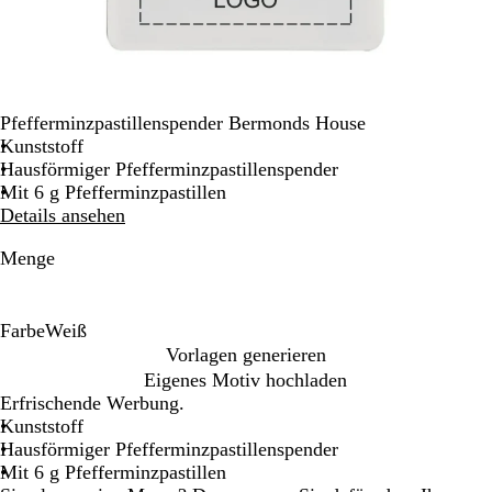
Pfefferminzpastillenspender Bermonds House
Kunststoff
Hausförmiger Pfefferminzpastillenspender
Mit 6 g Pfefferminzpastillen
Details ansehen
Menge
Farbe
Weiß
W
Vorlagen generieren
e
Eigenes Motiv hochladen
i
Erfrischende Werbung.
ß
Kunststoff
Hausförmiger Pfefferminzpastillenspender
Mit 6 g Pfefferminzpastillen