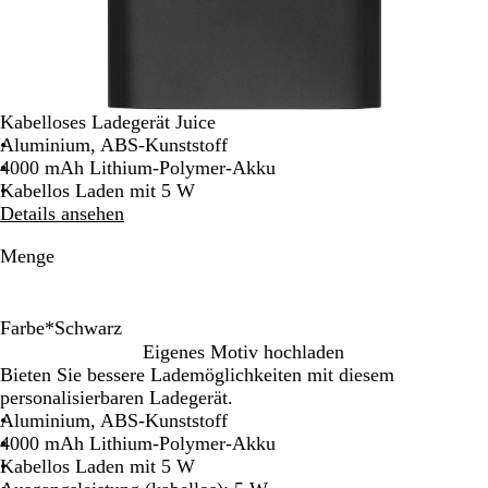
Kabelloses Ladegerät Juice
Aluminium, ABS-Kunststoff
4000 mAh Lithium-Polymer-Akku
Kabellos Laden mit 5 W
Details ansehen
Menge
Farbe
*
Schwarz
S
S
Eigenes Motiv hochladen
c
i
Bieten Sie bessere Lademöglichkeiten mit diesem
h
l
personalisierbaren Ladegerät.
w
b
Aluminium, ABS-Kunststoff
a
e
4000 mAh Lithium-Polymer-Akku
r
r
Kabellos Laden mit 5 W
z