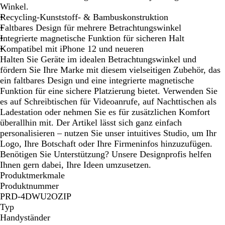
h
i
Winkel.
w
ß
Recycling-Kunststoff- & Bambuskonstruktion
a
Faltbares Design für mehrere Betrachtungswinkel
r
Integrierte magnetische Funktion für sicheren Halt
z
Kompatibel mit iPhone 12 und neueren
Halten Sie Geräte im idealen Betrachtungswinkel und
fördern Sie Ihre Marke mit diesem vielseitigen Zubehör, das
ein faltbares Design und eine integrierte magnetische
Funktion für eine sichere Platzierung bietet. Verwenden Sie
es auf Schreibtischen für Videoanrufe, auf Nachttischen als
Ladestation oder nehmen Sie es für zusätzlichen Komfort
überallhin mit. Der Artikel lässt sich ganz einfach
personalisieren – nutzen Sie unser intuitives Studio, um Ihr
Logo, Ihre Botschaft oder Ihre Firmeninfos hinzuzufügen.
Benötigen Sie Unterstützung? Unsere Designprofis helfen
Ihnen gern dabei, Ihre Ideen umzusetzen.
Produktmerkmale
Produktnummer
PRD-4DWU2OZIP
Typ
Handyständer