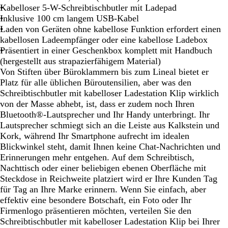
a
Kabelloser 5-W-Schreibtischbutler mit Ladepad
r
Inklusive 100 cm langem USB-Kabel
z
Laden von Geräten ohne kabellose Funktion erfordert einen
kabellosen Ladeempfänger oder eine kabellose Ladebox
Präsentiert in einer Geschenkbox komplett mit Handbuch
(hergestellt aus strapazierfähigem Material)
Von Stiften über Büroklammern bis zum Lineal bietet er
Platz für alle üblichen Büroutensilien, aber was den
Schreibtischbutler mit kabelloser Ladestation Klip wirklich
von der Masse abhebt, ist, dass er zudem noch Ihren
Bluetooth®-Lautsprecher und Ihr Handy unterbringt. Ihr
Lautsprecher schmiegt sich an die Leiste aus Kalkstein und
Kork, während Ihr Smartphone aufrecht im idealen
Blickwinkel steht, damit Ihnen keine Chat-Nachrichten und
Erinnerungen mehr entgehen. Auf dem Schreibtisch,
Nachttisch oder einer beliebigen ebenen Oberfläche mit
Steckdose in Reichweite platziert wird er Ihre Kunden Tag
für Tag an Ihre Marke erinnern. Wenn Sie einfach, aber
effektiv eine besondere Botschaft, ein Foto oder Ihr
Firmenlogo präsentieren möchten, verteilen Sie den
Schreibtischbutler mit kabelloser Ladestation Klip bei Ihrer