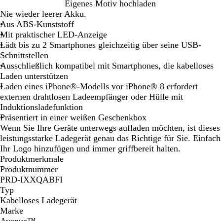
W
Eigenes Motiv hochladen
e
Nie wieder leerer Akku.
i
Aus ABS-Kunststoff
ß
Mit praktischer LED-Anzeige
Lädt bis zu 2 Smartphones gleichzeitig über seine USB-
Schnittstellen
Ausschließlich kompatibel mit Smartphones, die kabelloses
Laden unterstützen
Laden eines iPhone®-Modells vor iPhone® 8 erfordert
externen drahtlosen Ladeempfänger oder Hülle mit
Induktionsladefunktion
Präsentiert in einer weißen Geschenkbox
Wenn Sie Ihre Geräte unterwegs aufladen möchten, ist dieses
leistungsstarke Ladegerät genau das Richtige für Sie. Einfach
Ihr Logo hinzufügen und immer griffbereit halten.
Produktmerkmale
Produktnummer
PRD-IXXQABFI
Typ
Kabelloses Ladegerät
Marke
Avenue™