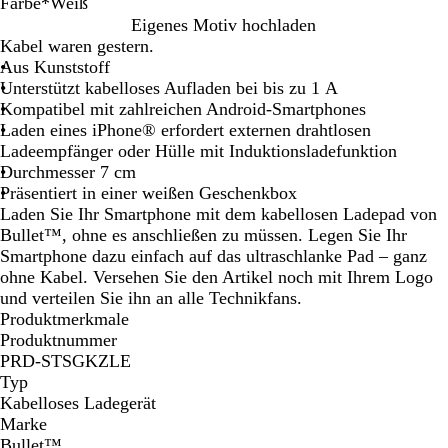
Farbe
*
Weiß
W
W
W
Eigenes Motiv hochladen
e
e
e
Kabel waren gestern.
i
i
i
Aus Kunststoff
ß
ß
ß
Unterstützt kabelloses Aufladen bei bis zu 1 A
/
/
Kompatibel mit zahlreichen Android-Smartphones
S
K
Laden eines iPhone® erfordert externen drahtlosen
c
ö
Ladeempfänger oder Hülle mit Induktionsladefunktion
h
n
Durchmesser 7 cm
w
i
Präsentiert in einer weißen Geschenkbox
a
g
Laden Sie Ihr Smartphone mit dem kabellosen Ladepad von
r
s
Bullet™, ohne es anschließen zu müssen. Legen Sie Ihr
z
b
Smartphone dazu einfach auf das ultraschlanke Pad – ganz
l
ohne Kabel. Versehen Sie den Artikel noch mit Ihrem Logo
a
und verteilen Sie ihn an alle Technikfans.
u
Produktmerkmale
Produktnummer
PRD-STSGKZLE
Typ
Kabelloses Ladegerät
Marke
Bullet™