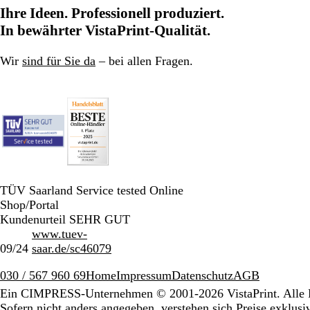
Ihre Ideen. Professionell produziert.
In bewährter VistaPrint-Qualität.
Wir
sind für Sie da
– bei allen Fragen.
TÜV Saarland Service tested Online
Shop/Portal
Kundenurteil SEHR GUT
www.tuev-
09/24
saar.de/sc46079
030 / 567 960 69
Home
Impressum
Datenschutz
AGB
Ein CIMPRESS-Unternehmen
© 2001-2026 VistaPrint. Alle 
Sofern nicht anders angegeben, verstehen sich Preise exklus