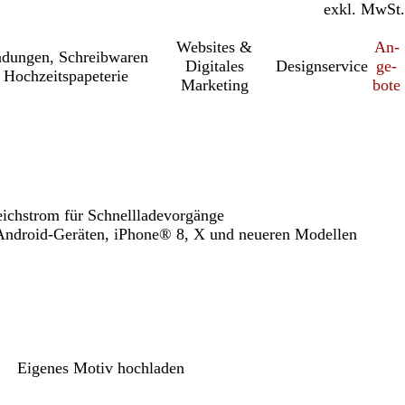
inkl. MwSt.
exkl. MwSt.
Websites &
An­­
a­dung­en, Schreib­wa­ren
Digitales
Designservice
ge­­
 Hochzeitspapeterie
Marketing
bo­­te
eichstrom für Schnellladevorgänge
Android-Geräten, iPhone® 8, X und neueren Modellen
Eigenes Motiv hochladen