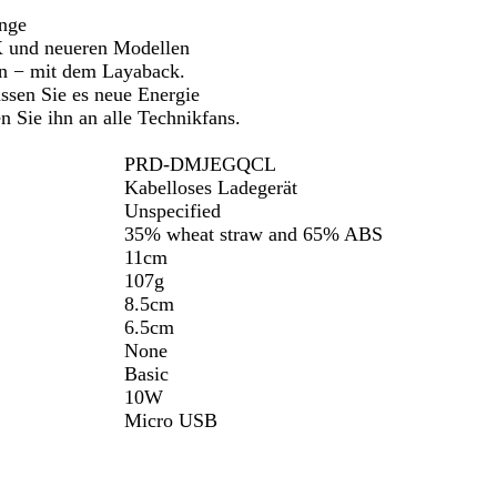
chwenken.
Schwenken.
Schwenken.
g
änge
e
X und neueren Modellen
en − mit dem Layaback.
assen Sie es neue Energie
n Sie ihn an alle Technikfans.
PRD-DMJEGQCL
Kabelloses Ladegerät
Unspecified
35% wheat straw and 65% ABS
11cm
107g
8.5cm
6.5cm
None
Basic
10W
Micro USB