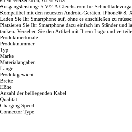
35 % Weizenstroh, 65 % ABS
Schwenken.
Schwenken.
Schwenken.
Schwenken.
S
Ausgangsleistung: 5 V/2 A Gleichstrom für Schnellladevorg
Kompatibel mit den neuesten Android-Geräten, iPhone® 8, 
Laden Sie Ihr Smartphone auf, ohne es anschließen zu müss
Platzieren Sie Ihr Smartphone dazu einfach im Ständer und l
tanken. Versehen Sie den Artikel mit Ihrem Logo und verteile
Produktmerkmale
Produktnummer
Typ
Marke
Materialangaben
Länge
Produktgewicht
Breite
Höhe
Anzahl der beiliegenden Kabel
Qualität
Charging Speed
Connector Type