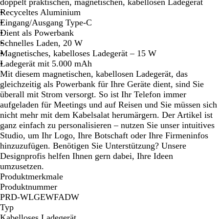
h
t
a
t
i
n
doppelt praktischen, magnetischen, kabellosen Ladegerät
w
a
u
t
n
k
Recyceltes Aluminium
a
n
S
r
e
Eingang/Ausgang Type-C
r
i
o
l
Dient als Powerbank
z
l
t
g
Schnelles Laden, 20 W
b
r
Magnetisches, kabelloses Ladegerät – 15 W
e
ü
Ladegerät mit 5.000 mAh
r
n
Mit diesem magnetischen, kabellosen Ladegerät, das
gleichzeitig als Powerbank für Ihre Geräte dient, sind Sie
überall mit Strom versorgt. So ist Ihr Telefon immer
aufgeladen für Meetings und auf Reisen und Sie müssen sich
nicht mehr mit dem Kabelsalat herumärgern. Der Artikel ist
ganz einfach zu personalisieren – nutzen Sie unser intuitives
Studio, um Ihr Logo, Ihre Botschaft oder Ihre Firmeninfos
hinzuzufügen. Benötigen Sie Unterstützung? Unsere
Designprofis helfen Ihnen gern dabei, Ihre Ideen
umzusetzen.
Produktmerkmale
Produktnummer
PRD-WLGEWFADW
Typ
Kabelloses Ladegerät