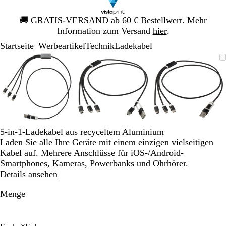
Galeriebild
🚚
GRATIS-VERSAND ab 60 € Bestellwert. Mehr
1
Information zum Versand
hier
.
von
Startseite
Werbeartikel
Technik
Ladekabel
1
...
Galeriebild
Vergrößer-/verkleinerbares
Zoom
Verwenden
Klicken
Vergrößer-/verkleinerbares
Zoom
Verwenden
Klicken
Vergrößer-
Zoom
Verwende
Klicken
1
Bild
auf
Sie
zum
Bild
auf
Sie
zum
Bild
auf
Sie
zum
von
Minimum
die
Vergrößern
Minimum
die
Vergrößern
Minimum
die
Vergrößer
3
Tasten
Tasten
Tasten
+
+
+
und
und
und
-
-
-
zum
zum
zum
5-in-1-Ladekabel aus recyceltem Aluminium
Zoomen
Zoomen
Zoomen
Laden Sie alle Ihre Geräte mit einem einzigen vielseitigen
und
und
und
Kabel auf. Mehrere Anschlüsse für iOS-/Android-
die
die
die
Smartphones, Kameras, Powerbanks und Ohrhörer.
Pfeiltasten
Pfeiltasten
Pfeiltasten
Details ansehen
zum
zum
zum
Schwenken.
Schwenken.
Schwenke
Menge