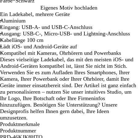
Farbe
*
Schwarz
S
K
S
R
Eigenes Motiv hochladen
c
ö
i
o
Ein Ladekabel, mehrere Geräte
h
n
l
t
Aluminium
w
i
b
Eingang: USB-A- und USB-C-Anschluss
a
g
e
Ausgang: USB-C-, Micro-USB- und Lightning-Anschluss
r
s
r
Kabellänge 100 cm
z
b
Lädt iOS- und Android-Geräte auf
l
Kompatibel mit Kameras, Ohrhörern und Powerbanks
a
Dieses vielseitige Ladekabel, das mit den meisten iOS- und
u
Android-Geräten kompatibel ist, lässt Sie nicht im Stich.
Verwenden Sie es zum Aufladen Ihres Smartphones, Ihrer
Kamera, Ihrer Powerbank oder Ihrer Ohrhörer, damit Ihre
Geräte immer einsatzbereit sind. Der Artikel ist ganz einfach
zu personalisieren – nutzen Sie unser intuitives Studio, um
Ihr Logo, Ihre Botschaft oder Ihre Firmeninfos
hinzuzufügen. Benötigen Sie Unterstützung? Unsere
Designprofis helfen Ihnen gern dabei, Ihre Ideen
umzusetzen.
Produktmerkmale
Produktnummer
PRD-46KJK8HTO