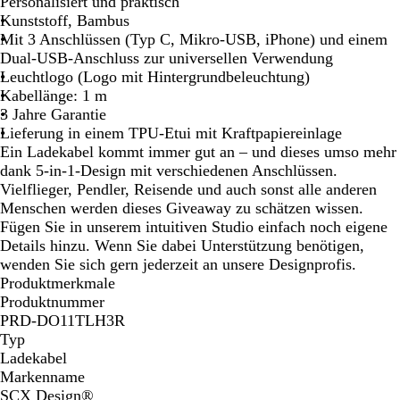
l
o
c
Personalisiert und praktisch
a
t
h
Kunststoff, Bambus
u
/
w
Mit 3 Anschlüssen (Typ C, Mikro-USB, iPhone) und einem
/
H
a
Dual-USB-Anschluss zur universellen Verwendung
H
o
r
Leuchtlogo (Logo mit Hintergrundbeleuchtung)
o
l
z
Kabellänge: 1 m
l
z
/
3 Jahre Garantie
z
H
Lieferung in einem TPU-Etui mit Kraftpapiereinlage
o
Ein Ladekabel kommt immer gut an – und dieses umso mehr
l
dank 5-in-1-Design mit verschiedenen Anschlüssen.
z
Vielflieger, Pendler, Reisende und auch sonst alle anderen
Menschen werden dieses Giveaway zu schätzen wissen.
Fügen Sie in unserem intuitiven Studio einfach noch eigene
Details hinzu. Wenn Sie dabei Unterstützung benötigen,
wenden Sie sich gern jederzeit an unsere Designprofis.
Produktmerkmale
Produktnummer
PRD-DO11TLH3R
Typ
Ladekabel
Markenname
SCX Design®