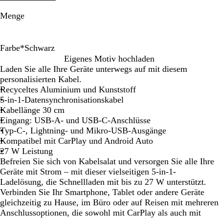
Menge
Farbe
*
Schwarz
S
K
S
R
Eigenes Motiv hochladen
c
ö
i
o
Laden Sie alle Ihre Geräte unterwegs auf mit diesem
h
n
l
t
personalisierten Kabel.
w
i
b
Recyceltes Aluminium und Kunststoff
a
g
e
5-in-1-Datensynchronisationskabel
r
s
r
Kabellänge 30 cm
z
b
Eingang: USB-A- und USB-C-Anschlüsse
l
Typ-C-, Lightning- und Mikro-USB-Ausgänge
a
Kompatibel mit CarPlay und Android Auto
u
27 W Leistung
Befreien Sie sich von Kabelsalat und versorgen Sie alle Ihre
Geräte mit Strom – mit dieser vielseitigen 5-in-1-
Ladelösung, die Schnellladen mit bis zu 27 W unterstützt.
Verbinden Sie Ihr Smartphone, Tablet oder andere Geräte
gleichzeitig zu Hause, im Büro oder auf Reisen mit mehreren
Anschlussoptionen, die sowohl mit CarPlay als auch mit