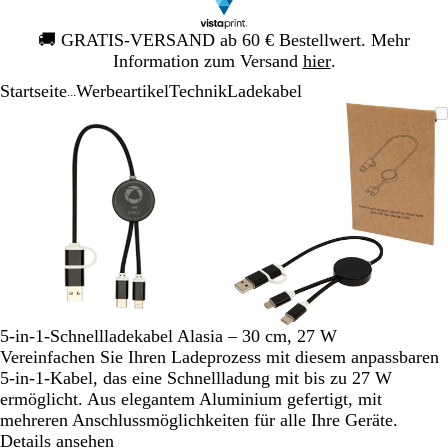
Galeriebild
🚚
GRATIS-VERSAND ab 60 € Bestellwert. Mehr
1
Information zum Versand
hier
.
von
Startseite
Werbeartikel
Technik
Ladekabel
1
...
Galeriebild
Vergrößer-/verkleinerbares
Zoom
Verwenden
Klicken
Vergrößer-/verk
Zoom
Verwenden
Klicken
1
Bild
auf
Sie
zum
Bild
auf
Sie
zum
von
Minimum
die
Vergrößern
Minimum
die
Vergrößern
2
Tasten
Tasten
+
+
und
und
-
-
zum
zum
Zoomen
Zoomen
und
und
die
die
5-in-1-Schnellladekabel Alasia – 30 cm, 27 W
Pfeiltasten
Pfeiltasten
Vereinfachen Sie Ihren Ladeprozess mit diesem anpassbaren
zum
zum
5-in-1-Kabel, das eine Schnellladung mit bis zu 27 W
Schwenken.
Schwenken.
ermöglicht. Aus elegantem Aluminium gefertigt, mit
mehreren Anschlussmöglichkeiten für alle Ihre Geräte.
Details ansehen