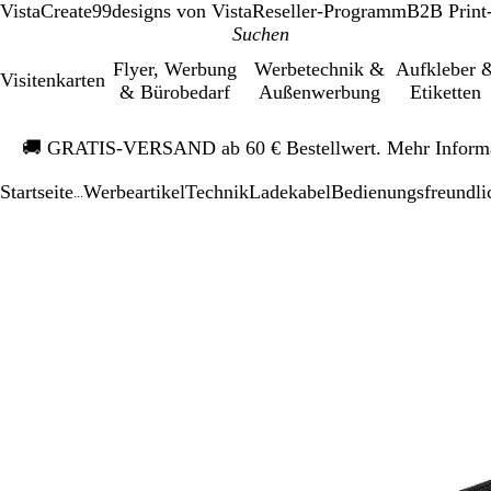
VistaCreate
99designs von Vista
Reseller-Programm
B2B Print
Flyer, Werbung
Werbetechnik &
Aufkleber 
Visitenkarten
& Bürobedarf
Außenwerbung
Etiketten
Galeriebild
🚚
GRATIS-VERSAND ab 60 € Bestellwert. Mehr Inform
1
von
Startseite
Werbeartikel
Technik
Ladekabel
Bedienungsfreundli
1
...
Galeriebild
Vergrößer-/verk
Zoom
Verwenden
Klicken
1
Bild
auf
Sie
zum
von
Minimum
die
Vergrößern
1
Tasten
+
und
-
zum
Zoomen
und
die
Pfeiltasten
zum