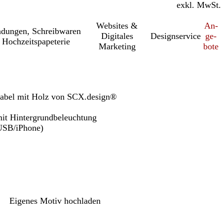
inkl. MwSt.
exkl. MwSt.
Websites &
An­­
a­dung­en, Schreib­wa­ren
Digitales
Designservice
ge­­
 Hochzeitspapeterie
Marketing
bo­­te
kabel mit Holz von SCX.design®
mit Hintergrundbeleuchtung
USB/iPhone)
Eigenes Motiv hochladen