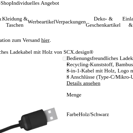
-Shop
Individuelles Angebot
&
Kleidung &
Deko- &
Einl­
Werbeartikel
Verpackungen
Taschen
Geschenkartikel
&
ation zum Versand
hier
.
ches Ladekabel mit Holz von SCX.design®
leinerbares
Bedienungsfreundliches Lade
Recycling-Kunststoff, Bambus
3-in-1-Kabel mit Holz, Logo 
3 Anschlüsse (Type-C/Mikro-
Details ansehen
Menge
Farbe
Holz/Schwarz
H
o
l