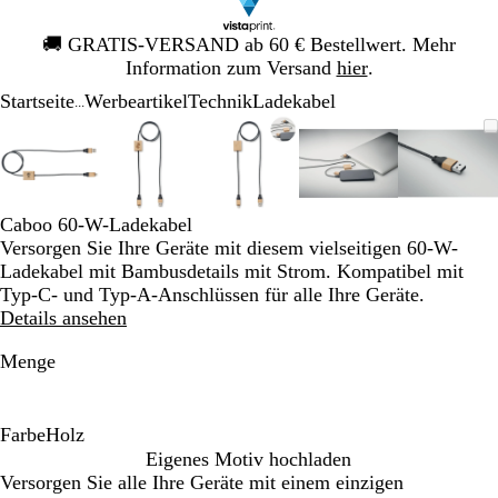
Galeriebild
🚚
GRATIS-VERSAND ab 60 € Bestellwert. Mehr
1
Information zum Versand
hier
.
von
Startseite
Werbeartikel
Technik
Ladekabel
1
...
Galeriebild
Vergrößer-/verkleinerbares
Zoom
Verwenden
Klicken
Vergrößer-/verkleinerbares
Zoom
Verwenden
Klicken
Vergrößer-/verkleinerbares
Zoom
Verwenden
Klicken
Vergrößer-/verklei
Zoom
Verwenden
Klicken
Vergrö
Zoom
Verwe
Klick
1
Bild
auf
Sie
zum
Bild
auf
Sie
zum
Bild
auf
Sie
zum
Bild
auf
Sie
zum
Bild
auf
Sie
zum
von
Minimum
die
Vergrößern
Minimum
die
Vergrößern
Minimum
die
Vergrößern
Minimum
die
Vergrößern
Mini
die
Vergr
5
Tasten
Tasten
Tasten
Tasten
Taste
+
+
+
+
+
Caboo 60-W-Ladekabel
und
und
und
und
und
Versorgen Sie Ihre Geräte mit diesem vielseitigen 60-W-
-
-
-
-
-
Ladekabel mit Bambusdetails mit Strom. Kompatibel mit
zum
zum
zum
zum
zum
Typ-C- und Typ-A-Anschlüssen für alle Ihre Geräte.
Zoomen
Zoomen
Zoomen
Zoomen
Zoom
Details ansehen
und
und
und
und
und
die
die
die
die
die
Menge
Pfeiltasten
Pfeiltasten
Pfeiltasten
Pfeiltasten
Pfeilt
zum
zum
zum
zum
zum
Schwenken.
Schwenken.
Schwenken.
Schwenken.
Schwe
Farbe
Holz
H
Eigenes Motiv hochladen
o
Versorgen Sie alle Ihre Geräte mit einem einzigen