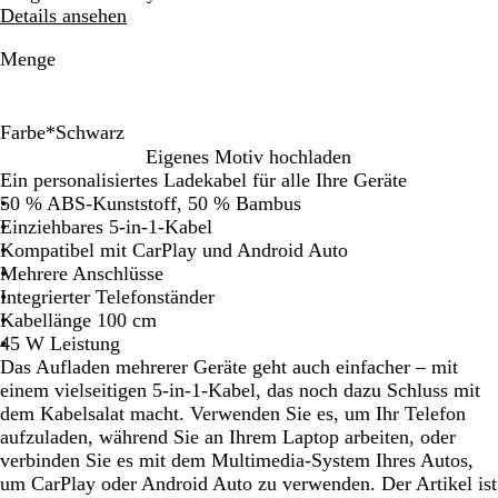
Details ansehen
Menge
Farbe
*
Schwarz
S
W
Eigenes Motiv hochladen
c
e
Ein personalisiertes Ladekabel für alle Ihre Geräte
h
i
50 % ABS-Kunststoff, 50 % Bambus
w
ß
Einziehbares 5-in-1-Kabel
a
Kompatibel mit CarPlay und Android Auto
r
Mehrere Anschlüsse
z
Integrierter Telefonständer
Kabellänge 100 cm
45 W Leistung
Das Aufladen mehrerer Geräte geht auch einfacher – mit
einem vielseitigen 5-in-1-Kabel, das noch dazu Schluss mit
dem Kabelsalat macht. Verwenden Sie es, um Ihr Telefon
aufzuladen, während Sie an Ihrem Laptop arbeiten, oder
verbinden Sie es mit dem Multimedia-System Ihres Autos,
um CarPlay oder Android Auto zu verwenden. Der Artikel ist