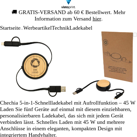
Galeriebild
🚚
GRATIS-VERSAND ab 60 € Bestellwert. Mehr
1
Information zum Versand
hier
.
von
Startseite
Werbeartikel
Technik
Ladekabel
1
...
Galeriebild
Vergrößer-/verkleinerbares
Zoom
Verwenden
Klicken
Vergrößer-/verk
Zoom
Verwenden
Klicken
1
Bild
auf
Sie
zum
Bild
auf
Sie
zum
von
Minimum
die
Vergrößern
Minimum
die
Vergrößern
2
Tasten
Tasten
+
+
und
und
-
-
zum
zum
Zoomen
Zoomen
und
und
die
die
Chechia 5-in-1-Schnellladekabel mit Aufrollfunktion – 45 W
Pfeiltasten
Pfeiltasten
Laden Sie fünf Geräte auf einmal mit diesem einziehbaren,
zum
zum
personalisierbaren Ladekabel, das sich mit jedem Gerät
Schwenken.
Schwenken.
verbinden lässt. Schnelles Laden mit 45 W und mehrere
Anschlüsse in einem eleganten, kompakten Design mit
integriertem Handyhalter.