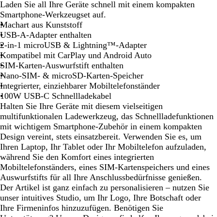
e
c
Laden Sie all Ihre Geräte schnell mit einem kompakten
i
h
Smartphone-Werkzeugset auf.
ß
w
Machart aus Kunststoff
a
USB-A-Adapter enthalten
r
2-in-1 microUSB & Lightning™-Adapter
z
Kompatibel mit CarPlay und Android Auto
SIM-Karten-Auswurfstift enthalten
Nano-SIM- & microSD-Karten-Speicher
Integrierter, einziehbarer Mobiltelefonständer
100W USB-C Schnellladekabel
Halten Sie Ihre Geräte mit diesem vielseitigen
multifunktionalen Ladewerkzeug, das Schnellladefunktionen
mit wichtigem Smartphone-Zubehör in einem kompakten
Design vereint, stets einsatzbereit. Verwenden Sie es, um
Ihren Laptop, Ihr Tablet oder Ihr Mobiltelefon aufzuladen,
während Sie den Komfort eines integrierten
Mobiltelefonständers, eines SIM-Kartenspeichers und eines
Auswurfstifts für all Ihre Anschlussbedürfnisse genießen.
Der Artikel ist ganz einfach zu personalisieren – nutzen Sie
unser intuitives Studio, um Ihr Logo, Ihre Botschaft oder
Ihre Firmeninfos hinzuzufügen. Benötigen Sie