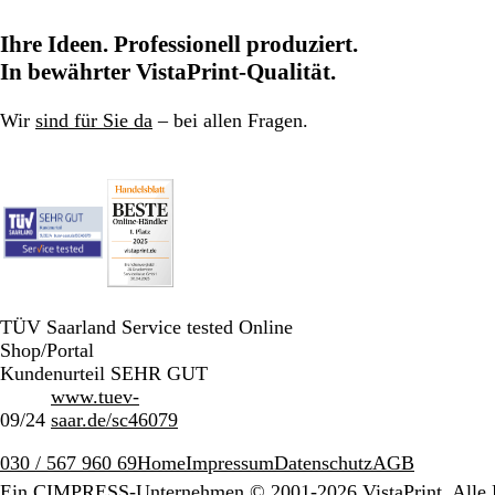
Ihre Ideen. Professionell produziert.
In bewährter VistaPrint-Qualität.
Wir
sind für Sie da
– bei allen Fragen.
TÜV Saarland Service tested Online
Shop/Portal
Kundenurteil SEHR GUT
www.tuev-
09/24
saar.de/sc46079
030 / 567 960 69
Home
Impressum
Datenschutz
AGB
Ein CIMPRESS-Unternehmen
© 2001-2026 VistaPrint. Alle 