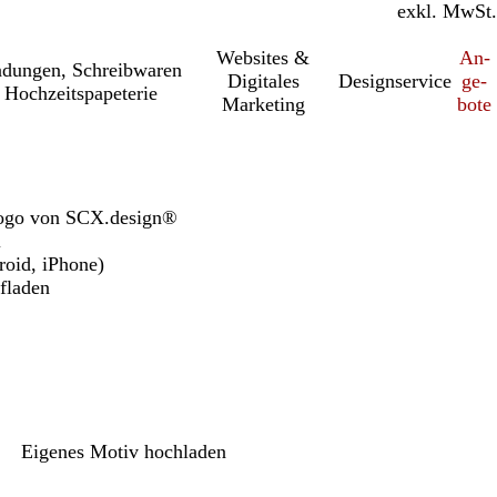
inkl. MwSt.
exkl. MwSt.
Websites &
An­­
a­dung­en, Schreib­wa­ren
Digitales
Designservice
ge­­
 Hochzeitspapeterie
Marketing
bo­­te
logo von SCX.design®
l
roid, iPhone)
ufladen
Eigenes Motiv hochladen