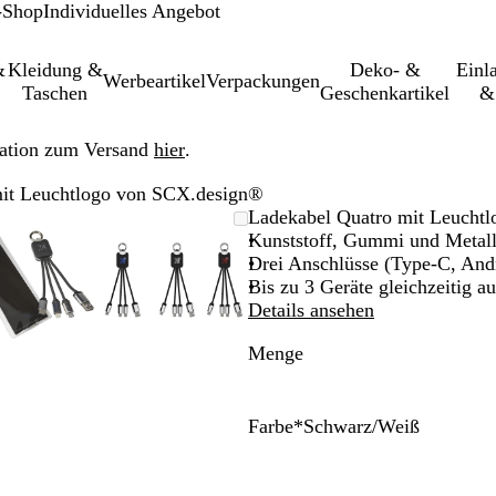
-Shop
Individuelles Angebot
&
Kleidung &
Deko- &
Einl­
Werbeartikel
Verpackungen
Taschen
Geschenkartikel
&
ation zum Versand
hier
.
mit Leuchtlogo von SCX.design®
leinerbares
Vergrößer-/verkleinerbares
Zoom
Verwenden
Klicken
Vergrößer-/verkleinerbares
Zoom
Verwenden
Klicken
Ladekabel Quatro mit Leucht
Bild
auf
Sie
zum
Bild
auf
Sie
zum
Kunststoff, Gummi und Metal
Minimum
die
Vergrößern
Minimum
die
Vergrößern
Drei Anschlüsse (Type-C, And
Tasten
Tasten
Bis zu 3 Geräte gleichzeitig a
+
+
Details ansehen
und
und
Menge
-
-
zum
zum
Zoomen
Zoomen
und
und
Farbe
*
Schwarz/Weiß
die
die
S
R
B
Pfeiltasten
Pfeiltasten
c
o
l
zum
zum
h
t
a