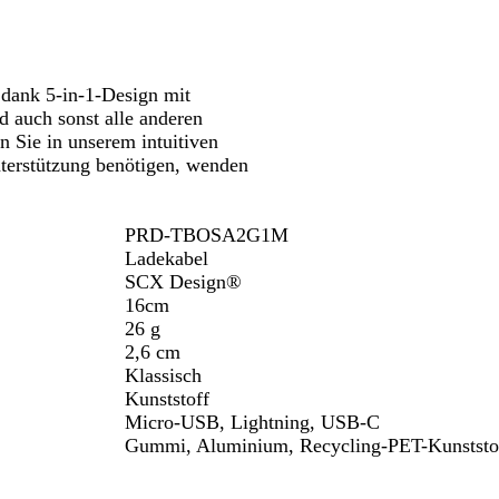
Schwenken.
Schwenken.
w
/
u
a
S
/
r
c
S
z
h
c
dank 5-in-1-Design mit
/
w
h
d auch sonst alle anderen
W
a
w
 Sie in unserem intuitiven
e
r
a
nterstützung benötigen, wenden
i
z
r
ß
z
PRD-TBOSA2G1M
Ladekabel
SCX Design®
16cm
26 g
2,6 cm
Klassisch
Kunststoff
Micro-USB, Lightning, USB-C
Gummi, Aluminium, Recycling-PET-Kunststo