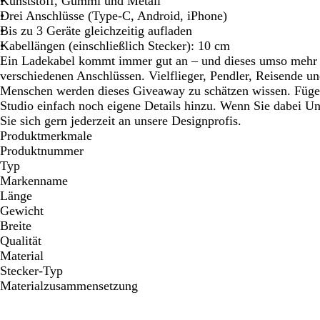
Kunststoff, Gummi und Metall
Schwenken.
Schwenken.
Schwenken.
Drei Anschlüsse (Type-C, Android, iPhone)
Bis zu 3 Geräte gleichzeitig aufladen
Kabellängen (einschließlich Stecker): 10 cm
Ein Ladekabel kommt immer gut an – und dieses umso mehr 
verschiedenen Anschlüssen. Vielflieger, Pendler, Reisende un
Menschen werden dieses Giveaway zu schätzen wissen. Fügen
Studio einfach noch eigene Details hinzu. Wenn Sie dabei U
Sie sich gern jederzeit an unsere Designprofis.
Produktmerkmale
Produktnummer
Typ
Markenname
Länge
Gewicht
Breite
Qualität
Material
Stecker-Typ
Materialzusammensetzung