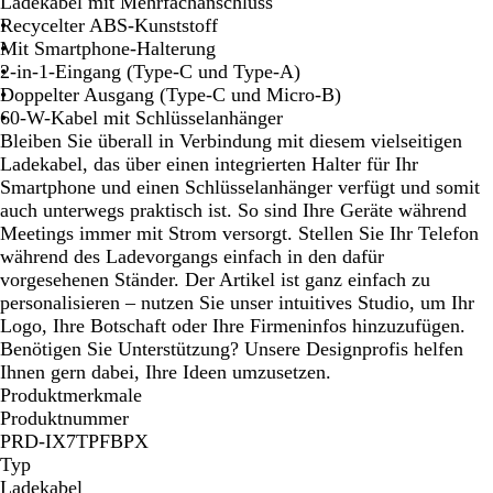
h
i
Ladekabel mit Mehrfachanschluss
w
ß
Recycelter ABS-Kunststoff
a
Mit Smartphone-Halterung
r
2-in-1-Eingang (Type-C und Type-A)
z
Doppelter Ausgang (Type-C und Micro-B)
60-W-Kabel mit Schlüsselanhänger
Bleiben Sie überall in Verbindung mit diesem vielseitigen
Ladekabel, das über einen integrierten Halter für Ihr
Smartphone und einen Schlüsselanhänger verfügt und somit
auch unterwegs praktisch ist. So sind Ihre Geräte während
Meetings immer mit Strom versorgt. Stellen Sie Ihr Telefon
während des Ladevorgangs einfach in den dafür
vorgesehenen Ständer. Der Artikel ist ganz einfach zu
personalisieren – nutzen Sie unser intuitives Studio, um Ihr
Logo, Ihre Botschaft oder Ihre Firmeninfos hinzuzufügen.
Benötigen Sie Unterstützung? Unsere Designprofis helfen
Ihnen gern dabei, Ihre Ideen umzusetzen.
Produktmerkmale
Produktnummer
PRD-IX7TPFBPX
Typ
Ladekabel