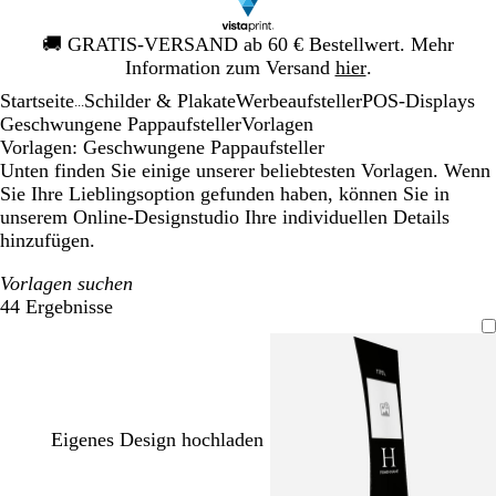
Galeriebild
🚚
GRATIS-VERSAND ab 60 € Bestellwert. Mehr
1
Information zum Versand
hier
.
von
Startseite
Schilder & Plakate
Werbeaufsteller
POS-Displays
1
...
Geschwungene Pappaufsteller
Vorlagen
Vorlagen: Geschwungene Pappaufsteller
Unten finden Sie einige unserer beliebtesten Vorlagen. Wenn
Sie Ihre Lieblingsoption gefunden haben, können Sie in
unserem Online-Designstudio Ihre individuellen Details
hinzufügen.
Vorlagen suchen
44 Ergebnisse
Filter
Eigenes Design hochladen