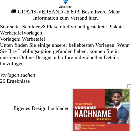
Galeriebild
🚚
GRATIS-VERSAND ab 60 € Bestellwert. Mehr
1
Information zum Versand
hier
.
von
Startseite
Schilder & Plakate
Individuell gestaltete Plakate
1
...
Werbetafel
Vorlagen
Vorlagen: Werbetafel
Unten finden Sie einige unserer beliebtesten Vorlagen. Wenn
Sie Ihre Lieblingsoption gefunden haben, können Sie in
unserem Online-Designstudio Ihre individuellen Details
hinzufügen.
Vorlagen suchen
26 Ergebnisse
Filter
Eigenes Design hochladen