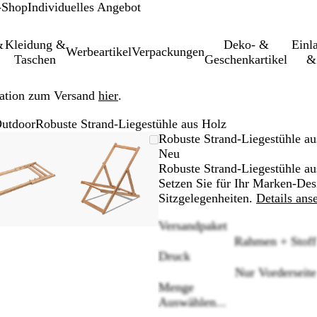
-Shop
Individuelles Angebot
&
Kleidung &
Deko- &
Einl­
Werbeartikel
Verpackungen
Taschen
Geschenkartikel
&
ation zum Versand
hier
.
Outdoor
Robuste Strand-Liegestühle aus Holz
leinerbares
Vergrößer-/verkleinerbares
Zoom
Verwenden
Klicken
Vergrößer-/verkleinerbares
Zoom
Verwenden
Klicken
Robuste Strand-Liegestühle au
Bild
auf
Sie
zum
Bild
auf
Sie
zum
Neu
Minimum
die
Vergrößern
Minimum
die
Vergrößern
Robuste Strand-Liegestühle au
Tasten
Tasten
Setzen Sie für Ihr Marken-Des
+
+
Sitzgelegenheiten.
Details ans
und
und
Versandpaket
-
-
Rahmen + Stoff
zum
zum
Druck
Zoomen
Zoomen
und
und
Nur Vorderseite
die
die
Menge
Pfeiltasten
Pfeiltasten
Auswählen...
zum
zum