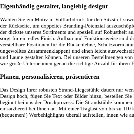
Eigenhändig gestaltet, langlebig designt
Wählen Sie ein Motiv in Vollfarbdruck für den Sitzstoff sowi
der Rückseite, um doppeltes Branding-Potenzial auszuschöpf
der dickste unseres Sortiments und speziell auf Robustheit a
sorgt für ein edles Finish. Aufbau und Funktionsweise sind de
verstellbare Positionen für die Rückenlehne, Schutzvorricht
ungewolltes Zusammenklappen) und einen leicht auswechselba
und Laune gestalten können. Bei unseren Bestellmengen von 1
wie große Unternehmen genau die richtige Anzahl für ihren B
Planen, personalisieren, präsentieren
Das Design Ihrer robusten Strand-Liegestühle dauert nur wen
Design hoch, fügen Sie Text oder Bilder hinzu, bestellen Sie
beginnt bei uns der Druckprozess. Die Strandstühle kommen 
einsatzbereit bei Ihnen an. Mit einer Traglast von bis zu 110
(bequemen!) Werbehighlights überall aufstellen, innen wie a