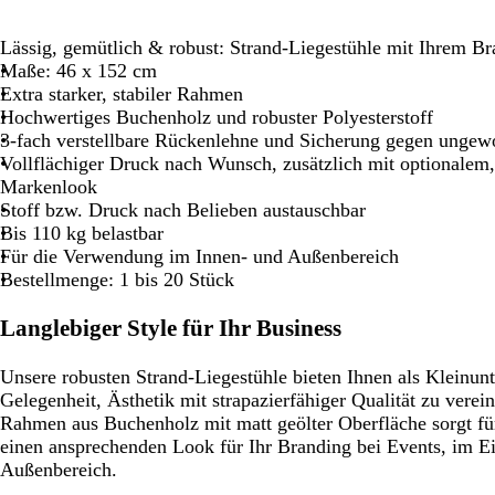
Schwenken.
Schwenken.
Schwenken.
Lässig, gemütlich & robust: Strand-Liegestühle mit Ihrem B
Maße: 46 x 152 cm
Extra starker, stabiler Rahmen
Hochwertiges Buchenholz und robuster Polyesterstoff
3-fach verstellbare Rückenlehne und Sicherung gegen unge
Vollflächiger Druck nach Wunsch, zusätzlich mit optionalem
Markenlook
Stoff bzw. Druck nach Belieben austauschbar
Bis 110 kg belastbar
Für die Verwendung im Innen- und Außenbereich
Bestellmenge: 1 bis 20 Stück
Langlebiger Style für Ihr Business
Unsere robusten Strand-Liegestühle bieten Ihnen als Kleinun
Gelegenheit, Ästhetik mit strapazierfähiger Qualität zu vere
Rahmen aus Buchenholz mit matt geölter Oberfläche sorgt fü
einen ansprechenden Look für Ihr Branding bei Events, im E
Außenbereich.