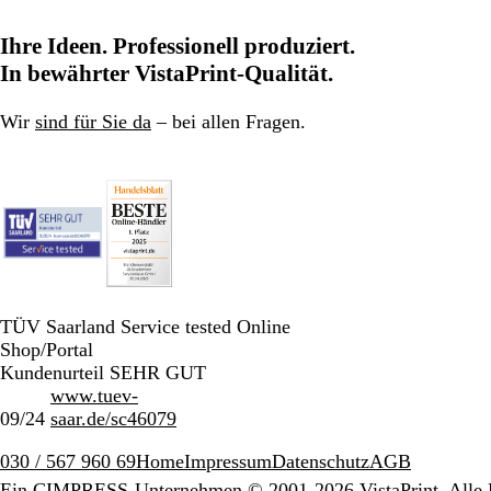
Ihre Ideen. Professionell produziert.
In bewährter VistaPrint-Qualität.
Wir
sind für Sie da
– bei allen Fragen.
TÜV Saarland Service tested Online
Shop/Portal
Kundenurteil SEHR GUT
www.tuev-
09/24
saar.de/sc46079
030 / 567 960 69
Home
Impressum
Datenschutz
AGB
Ein CIMPRESS-Unternehmen
© 2001-2026 VistaPrint. Alle 