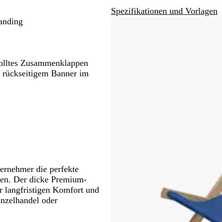
Schwenken.
Schwenken.
Spezifikationen und Vorlagen
randing
wolltes Zusammenklappen
, rückseitigem Banner im
ternehmer die perfekte
inen. Der dicke Premium-
r langfristigen Komfort und
inzelhandel oder