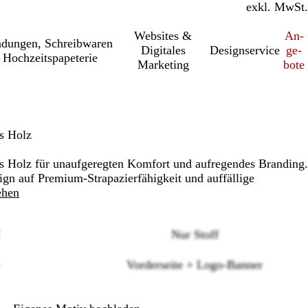
inkl. MwSt.
exkl. MwSt.
Websites &
An­­
a­dung­en, Schreib­wa­ren
Digitales
Designservice
ge­­
 Hochzeitspapeterie
Marketing
bo­­te
s Holz
s Holz für unaufgeregten Komfort und aufregendes Branding.
ign auf Premium-Strapazierfähigkeit und auffällige
ehen
Nur Stoff
Loading
Vorderseite + Logo-Banner
options