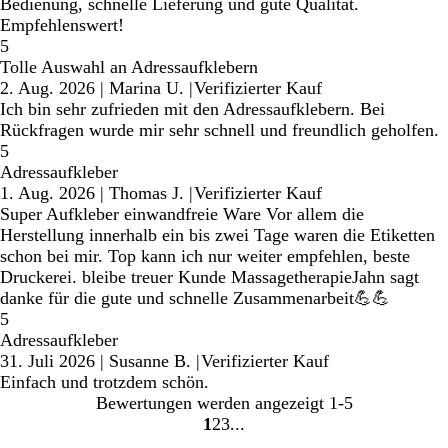
Bedienung, schnelle Lieferung und gute Qualität.
Empfehlenswert!
5
Tolle Auswahl an Adressaufklebern
2. Aug. 2026
|
Marina U.
|
Verifizierter Kauf
Ich bin sehr zufrieden mit den Adressaufklebern. Bei
Rückfragen wurde mir sehr schnell und freundlich geholfen.
5
Adressaufkleber
1. Aug. 2026
|
Thomas J.
|
Verifizierter Kauf
Super Aufkleber einwandfreie Ware Vor allem die
Herstellung innerhalb ein bis zwei Tage waren die Etiketten
schon bei mir. Top kann ich nur weiter empfehlen, beste
Druckerei. bleibe treuer Kunde MassagetherapieJahn sagt
danke für die gute und schnelle Zusammenarbeit💪💪
5
Adressaufkleber
31. Juli 2026
|
Susanne B.
|
Verifizierter Kauf
Einfach und trotzdem schön.
Bewertungen werden angezeigt
1-5
1
2
3
Gehe
Gehe
Gehe