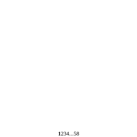
Ladevorgang
Ladevorgang
1
2
3
4
58
Seite
Seite
Seite
Seite
Seite