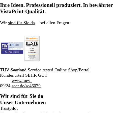
zu
zu
zu
Ihre Ideen. Professionell produziert. In bewährter
Seite
Seite
Seite
VistaPrint-Qualität.
Wir
sind für Sie da
– bei allen Fragen.
TÜV Saarland Service tested Online Shop/Portal
Kundenurteil SEHR GUT
www.tuev-
09/24
saar.de/sc46079
Wir sind für Sie da
Unser Unternehmen
Trustpilot