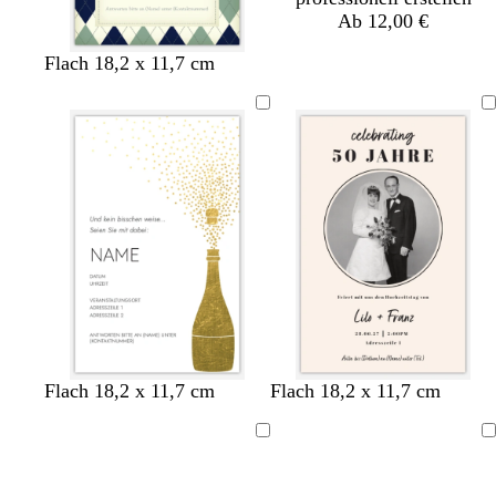
Ab 12,00 €
C
C
C
Flach 18,2 x 11,7 cm
r
r
r
è
è
è
m
m
m
e
e
e
W
S
D
C
W
S
H
G
Flach 18,2 x 11,7 cm
Flach 18,2 x 11,7 cm
e
c
u
r
e
c
e
o
i
h
n
è
i
h
l
l
Ladevorgang
Ladevorgang
ß
w
k
m
ß
w
l
d
a
e
e
a
g