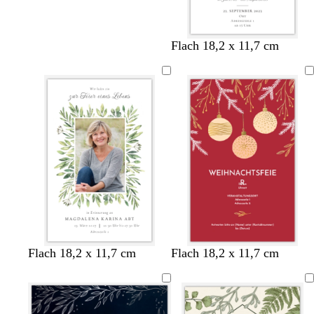
W
S
W
D
W
Flach 18,2 x 11,7 cm
e
c
e
u
e
i
h
i
n
i
ß
w
ß
k
ß
a
e
r
l
z
b
l
a
u
R
D
D
Flach 18,2 x 11,7 cm
Flach 18,2 x 11,7 cm
o
u
u
t
n
n
k
k
e
e