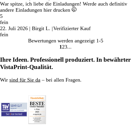
War spitze, ich liebe die Einladungen! Werde auch definitiv
andere Einladungen hier drucken 🤭
5
fein
22. Juli 2026
|
Birgit L.
|
Verifizierter Kauf
fein
Bewertungen werden angezeigt
1-5
1
2
3
Gehe
Gehe
Gehe
zu
zu
zu
Ihre Ideen. Professionell produziert. In bewährter
Seite
Seite
Seite
VistaPrint-Qualität.
Wir
sind für Sie da
– bei allen Fragen.