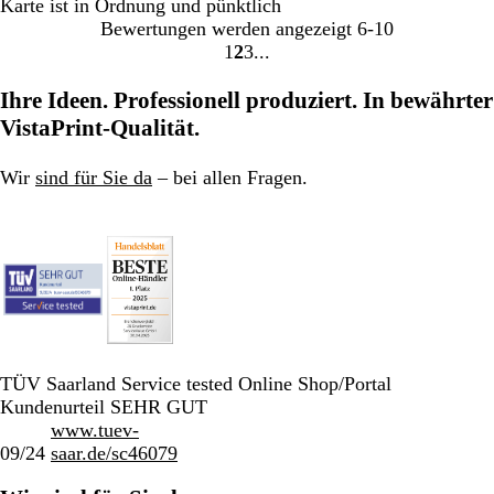
Karte ist in Ordnung und pünktlich
Bewertungen werden angezeigt
6-10
1
2
3
Gehe
Gehe
Gehe
zu
zu
zu
Ihre Ideen. Professionell produziert. In bewährter
Seite
Seite
Seite
VistaPrint-Qualität.
Wir
sind für Sie da
– bei allen Fragen.
TÜV Saarland Service tested Online Shop/Portal
Kundenurteil SEHR GUT
www.tuev-
09/24
saar.de/sc46079