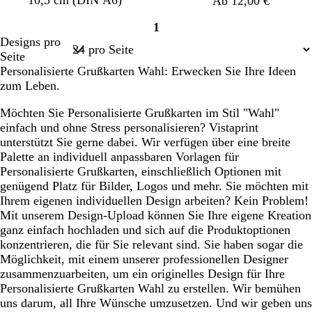
10,5 cm (DIN A6)
Ab 12,00 €
c
r
c
t
a
n
1
h
r
h
n
k
Seite
Designs pro
s
a
s
g
e
1
Seite
c
e
l
Personalisierte Grußkarten Wahl: Erwecken Sie Ihre Ideen
o
b
zum Leben.
t
r
t
a
Möchten Sie Personalisierte Grußkarten im Stil "Wahl"
a
u
einfach und ohne Stress personalisieren? Vistaprint
n
unterstützt Sie gerne dabei. Wir verfügen über eine breite
Palette an individuell anpassbaren Vorlagen für
Personalisierte Grußkarten, einschließlich Optionen mit
genügend Platz für Bilder, Logos und mehr. Sie möchten mit
Ihrem eigenen individuellen Design arbeiten? Kein Problem!
Mit unserem Design-Upload können Sie Ihre eigene Kreation
ganz einfach hochladen und sich auf die Produktoptionen
konzentrieren, die für Sie relevant sind. Sie haben sogar die
Möglichkeit, mit einem unserer professionellen Designer
zusammenzuarbeiten, um ein originelles Design für Ihre
Personalisierte Grußkarten Wahl zu erstellen. Wir bemühen
uns darum, all Ihre Wünsche umzusetzen. Und wir geben uns