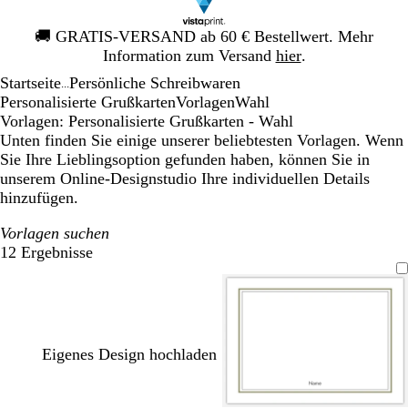
Galeriebild
🚚
GRATIS-VERSAND ab 60 € Bestellwert. Mehr
1
Information zum Versand
hier
.
von
Startseite
Persönliche Schreibwaren
1
...
Personalisierte Grußkarten
Vorlagen
Wahl
Vorlagen: Personalisierte Grußkarten - Wahl
Unten finden Sie einige unserer beliebtesten Vorlagen. Wenn
Sie Ihre Lieblingsoption gefunden haben, können Sie in
unserem Online-Designstudio Ihre individuellen Details
hinzufügen.
Vorlagen suchen
12 Ergebnisse
Filter
Eigenes Design hochladen